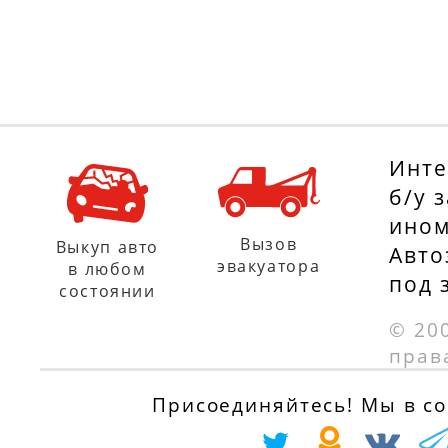
DA11), 107 л.с.
01.07.2009
с 01.03.1999 по
01.08.2003
RENAULT
MEGANE II седан
RENAULT
(LM0/1_) 1.4, 98
MEGANE I
Инте
л.с.
Cabriolet (EA0/1_
б/у 
с 01.09.2003
1.6 16V (EA0B,
ином
Вызов
Выкуп авто
EA04, EA11), 107
Авто
RENAULT
эвакуатора
в любом
под 
л.с.
MEGANE II седан
состоянии
с 01.03.1999 по
(LM0/1_) 1.4, 82
© 20
01.08.2003
л.с.
прав
с 01.09.2003
RENAULT
Присоединяйтесь! Мы в соц
MEGANE Scenic
RENAULT THALIA