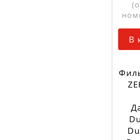
(
ном
В 
Фил
ZE
Да
Du
Du