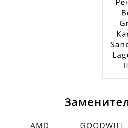
Ре
B
G
Ka
Sand
Lag
I
Заменител
AMD
GOODWILL