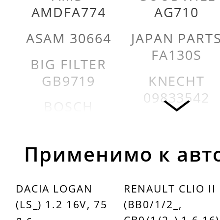
AMDFA774
AG710
ASAM 30664
JAPAN PART
FA130S
BIG FILTER
GB9719
KNECHT
09833542
BOSCH
1457433529
KNECHT
LX773
CHAMPION
Применимо к авт
U724606
KOLBENSCH
5001343
DACIA LOGAN
RENAULT CLIO II
FILTRON
(LS_) 1.2 16V, 75
(BB0/1/2_,
AP1851
MAHLE
л.с.
CB0/1/2_) 1.6 16