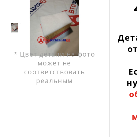
Дет
о
* Цвет детали на фото
может не
Е
соответствовать
реальным
н
о