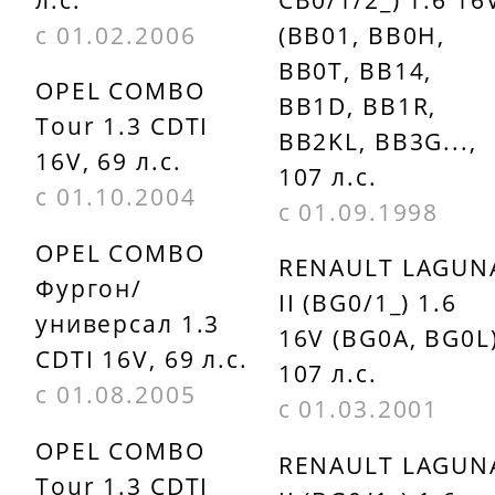
09833559
FRAM
с 01.02.2006
(BB01, BB0H,
CA10249
Mann
BB0T, BB14,
OPEL COMBO
C18582
BB1D, BB1R,
FRAM
Tour 1.3 CDTI
BB2KL, BB3G...,
16V, 69 л.с.
CA8964
MAPCO
107 л.с.
с 01.10.2004
60311
с 01.09.1998
FRANCECAR
OPEL COMBO
FCR210138
MECAFILTER
RENAULT LAGUN
Фургон/
ELP3779
II (BG0/1_) 1.6
универсал 1.3
16V (BG0A, BG0L)
CDTI 16V, 69 л.с.
107 л.с.
с 01.08.2005
с 01.03.2001
OPEL COMBO
RENAULT LAGUN
Tour 1.3 CDTI