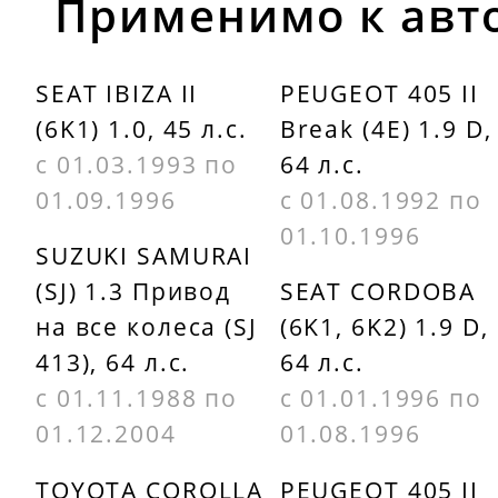
Применимо к авт
DAYCO
PEUGEOT
6PK1145
5750C9
SEAT IBIZA II
PEUGEOT 405 II
(6K1) 1.0, 45 л.с.
Break (4E) 1.9 D,
DAYCO
PEUGEOT
с 01.03.1993 по
64 л.с.
6PK1152
5750E2
01.09.1996
с 01.08.1992 по
GATES
PEUGEOT
01.10.1996
SUZUKI SAMURAI
6PK1098
5750E9
(SJ) 1.3 Привод
SEAT CORDOBA
на все колеса (SJ
(6K1, 6K2) 1.9 D,
GATES
PEUGEOT
413), 64 л.с.
64 л.с.
6PK1148
5750FP
с 01.11.1988 по
с 01.01.1996 по
GATES
PEUGEOT
01.12.2004
01.08.1996
6PK1153
5750J4
TOYOTA COROLLA
PEUGEOT 405 II