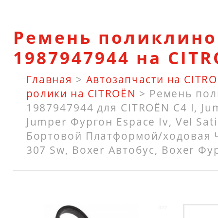
Ремень поликлино
1987947944 на CIT
Главная
>
Автозапчасти на CITR
ролики на CITROËN
>
Ремень по
1987947944 для CITROËN C4 I, Ju
Jumper Фургон Espace Iv, Vel Satis,
Бортовой Платформой/ходовая Ч
307 Sw, Boxer Автобус, Boxer Фу