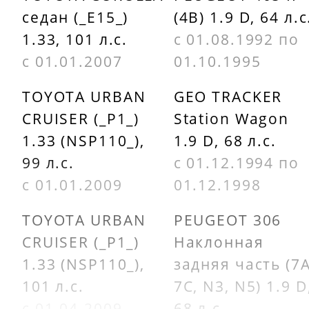
GOODYEAR
PEUGEOT
седан (_E15_)
(4B) 1.9 D, 64 л.с
6PK1100
5750J6
1.33, 101 л.с.
с 01.08.1992 по
с 01.01.2007
01.10.1995
TOYOTA URBAN
GEO TRACKER
CRUISER (_P1_)
Station Wagon
1.33 (NSP110_),
1.9 D, 68 л.с.
99 л.с.
с 01.12.1994 по
с 01.01.2009
01.12.1998
TOYOTA URBAN
PEUGEOT 306
CRUISER (_P1_)
Наклонная
1.33 (NSP110_),
задняя часть (7A
101 л.с.
7C, N3, N5) 1.9 D
с 01.04.2009
68 л.с.