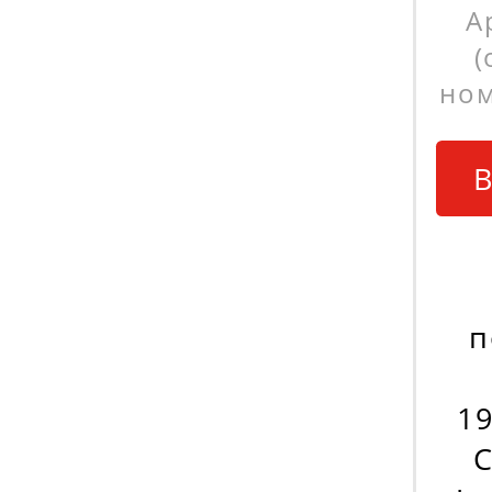
А
(
ном
В
п
19
С