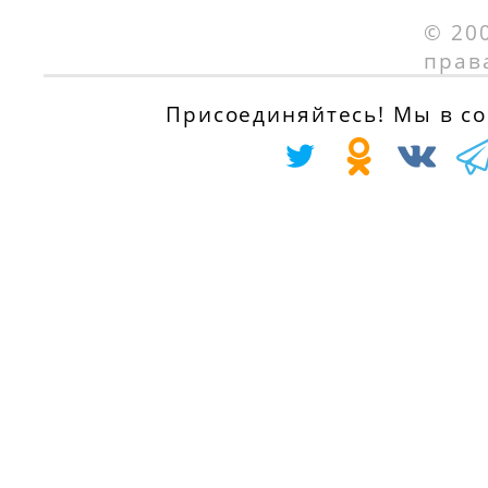
с 01.03.1997 по
VVTi (NRE150_),
© 20
01.04.2002
99 л.с.
прав
с 01.01.2010 по
RENAULT TRAFIC
Присоединяйтесь! Мы в соц
01.09.2012
автобус (TXW) 1.
D, 60 л.с.
TOYOTA YARIS
с 01.06.1997 по
(_P9_) 1.33 VVT-i
01.03.2001
(NSP90_), 99 л.с.
с 01.07.2010
RENAULT TRAFIC
Фургон (TXX) 1.9
TOYOTA YARIS
D, 60 л.с.
(_P9_) 1.33 VVT-i
с 01.06.1997 по
(NSP90_), 100 л.с.
01.03.2001
с 01.11.2008
SEAT CORDOBA