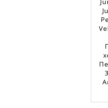
Ju
J
Ре
Vel
х
Пе
А