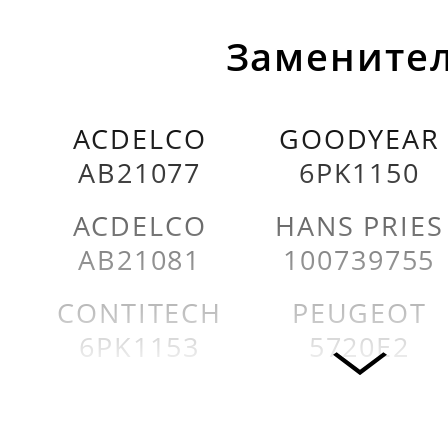
Заменител
ACDELCO
GOODYEAR
AB21077
6PK1150
ACDELCO
HANS PRIES
AB21081
100739755
CONTITECH
PEUGEOT
6PK1153
5720E2
DAYCO
PEUGEOT
6PK1100
5750A0