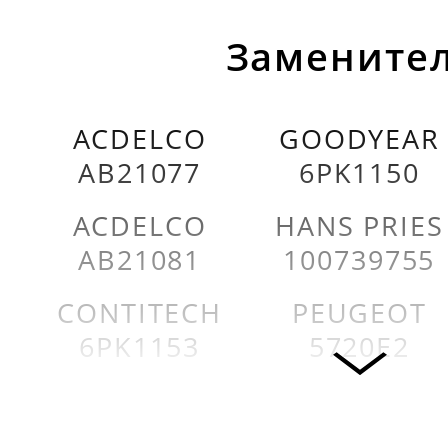
Заменител
ACDELCO
GOODYEAR
AB21077
6PK1150
ACDELCO
HANS PRIES
AB21081
100739755
CONTITECH
PEUGEOT
6PK1153
5720E2
DAYCO
PEUGEOT
6PK1100
5750A0