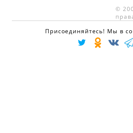
с 01.03.1997 по
VVTi (NRE150_),
© 20
01.04.2002
99 л.с.
прав
с 01.01.2010 по
RENAULT TRAFIC
Присоединяйтесь! Мы в соц
01.09.2012
автобус (TXW) 1.
D, 60 л.с.
TOYOTA YARIS
с 01.06.1997 по
(_P9_) 1.33 VVT-i
01.03.2001
(NSP90_), 99 л.с.
с 01.07.2010
RENAULT TRAFIC
Фургон (TXX) 1.9
TOYOTA YARIS
D, 60 л.с.
(_P9_) 1.33 VVT-i
с 01.06.1997 по
(NSP90_), 100 л.с.
01.03.2001
с 01.11.2008
SEAT CORDOBA