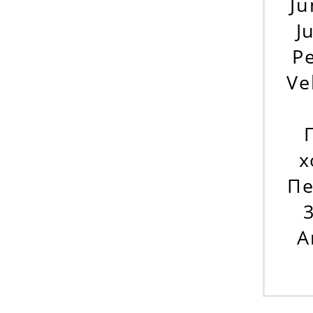
Ju
J
Ре
Vel
х
Пе
А