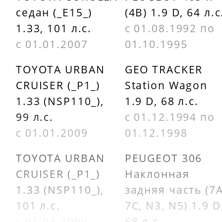
GOODYEAR
PEUGEOT
седан (_E15_)
(4B) 1.9 D, 64 л.с
6PK1100
5750J6
1.33, 101 л.с.
с 01.08.1992 по
с 01.01.2007
01.10.1995
TOYOTA URBAN
GEO TRACKER
CRUISER (_P1_)
Station Wagon
1.33 (NSP110_),
1.9 D, 68 л.с.
99 л.с.
с 01.12.1994 по
с 01.01.2009
01.12.1998
TOYOTA URBAN
PEUGEOT 306
CRUISER (_P1_)
Наклонная
1.33 (NSP110_),
задняя часть (7A
101 л.с.
7C, N3, N5) 1.9 D
с 01.04.2009
68 л.с.