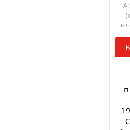
А
(
но
В
п
19
С