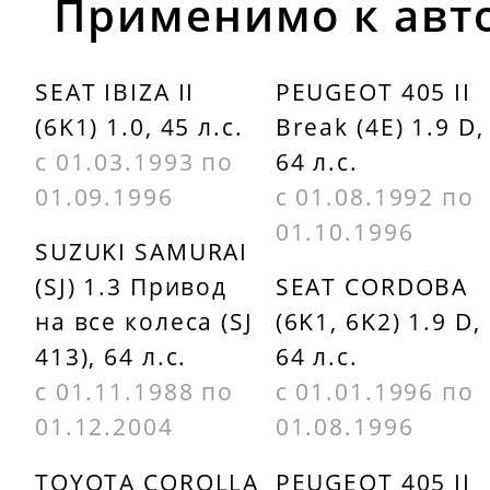
Применимо к авт
DAYCO
PEUGEOT
6PK1145
5750C9
SEAT IBIZA II
PEUGEOT 405 II
(6K1) 1.0, 45 л.с.
Break (4E) 1.9 D,
DAYCO
PEUGEOT
с 01.03.1993 по
64 л.с.
6PK1152
5750E2
01.09.1996
с 01.08.1992 по
GATES
PEUGEOT
01.10.1996
SUZUKI SAMURAI
6PK1098
5750E9
(SJ) 1.3 Привод
SEAT CORDOBA
на все колеса (SJ
(6K1, 6K2) 1.9 D,
GATES
PEUGEOT
413), 64 л.с.
64 л.с.
6PK1148
5750FP
с 01.11.1988 по
с 01.01.1996 по
GATES
PEUGEOT
01.12.2004
01.08.1996
6PK1153
5750J4
TOYOTA COROLLA
PEUGEOT 405 II