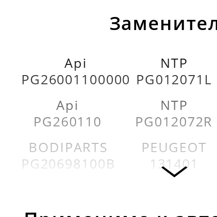
Заменител
Api
NTP
PG26001100000
PG012071L
Api
NTP
PG260110
PG012072R
BODIPARTS
PEUGEOT
PG20698100B
131401
BODIPARTS
PEUGEOT
PG20698130BN
7804H4