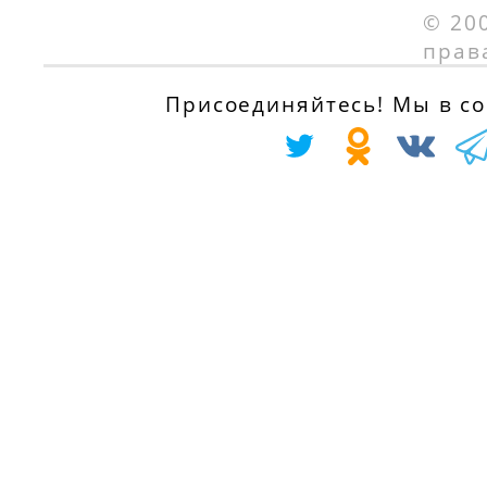
задняя часть
109 л.с.
© 20
(2A/C) 1.4 HDi eco
с 01.04.2005
прав
70, 68 л.с.
с 01.09.2001
PEUGEOT 206
Присоединяйтесь! Мы в соц
Наклонная
задняя часть
(2A/C) 1.6 i, 89
л.с.
с 01.09.1998 по
01.12.2000