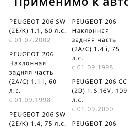
Применимо к авт
BODIPARTS
PEUGEOT
PG20698132GN
7804H5
PEUGEOT 206 SW
PEUGEOT 206
(2E/K) 1.1, 60 л.с.
Наклонная
EQUIPART
POLCAR
с 01.07.2002
задняя часть
4028510
7804H4
(2A/C) 1.4 i, 75
PEUGEOT 206
JOHNS
POLCAR
л.с.
Наклонная
572606
7804H5
с 01.09.1998
задняя часть
(2A/C) 1.1 i, 60
PEUGEOT 206 CC
KLOKKERHOLM
PRASCO
л.с.
(2D) 1.6 16V, 109
5507990
PG0092305
с 01.09.1998
л.с.
KLOKKERHOLM
SAT
с 01.09.2000
PEUGEOT 206 SW
5507991
STPG260930
(2E/K) 1.4, 75 л.с.
PEUGEOT 206