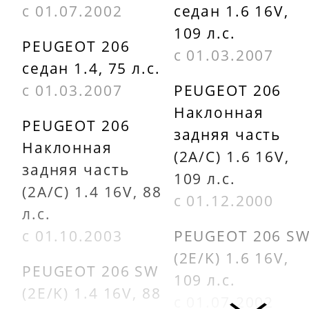
KLOKKERHOLM
SCHLIECKM
с 01.07.2002
седан 1.6 16V,
5507992
647304
109 л.с.
PEUGEOT 206
с 01.03.2007
KLOKKERHOLM
SCHLIECKM
седан 1.4, 75 л.с.
с 01.03.2007
PEUGEOT 206
5507992A1
647314
Наклонная
PEUGEOT 206
NOR 5507991
SIGNEDA
задняя часть
Наклонная
PPG07021G
(2A/C) 1.6 16V,
задняя часть
109 л.с.
TYC
(2A/C) 1.4 16V, 88
с 01.12.2000
PPG02018H
л.с.
с 01.10.2003
PEUGEOT 206 S
(2E/K) 1.6 16V,
PEUGEOT 206 SW
109 л.с.
(2E/K) 1.4 16V, 88
с 01.07.2002