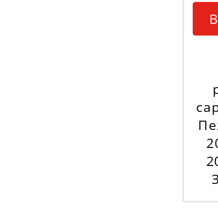
В
са
Пе
2
2