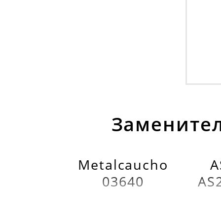
Заменител
Metalcaucho
A
03640
AS