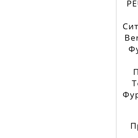
PE
Сит
Ber
Фу
П
T
Фур
П