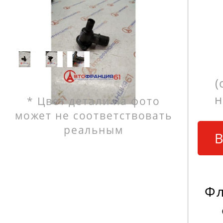
(
н
* Цвет детали на фото
может не соответствовать
реальным
В
Фл