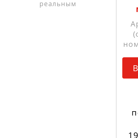
реальным
А
(
ном
В
п
19