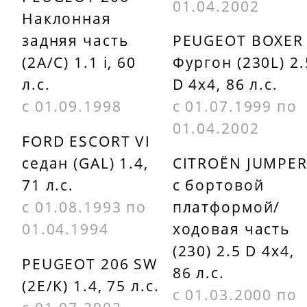
01.04.2002
Наклонная
задняя часть
PEUGEOT BOXER
(2A/C) 1.1 i, 60
Фургон (230L) 2.
л.с.
D 4x4, 86 л.с.
с 01.09.1998
с 01.07.1999 по
01.04.2002
FORD ESCORT VI
седан (GAL) 1.4,
CITROËN JUMPE
71 л.с.
c бортовой
с 01.08.1993 по
платформой/
01.04.1994
ходовая часть
(230) 2.5 D 4x4,
PEUGEOT 206 SW
86 л.с.
(2E/K) 1.4, 75 л.с.
с 01.03.2000 по