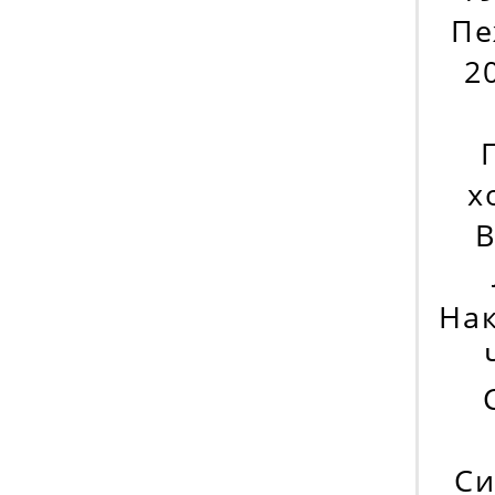
Пе
2
х
B
На
Си