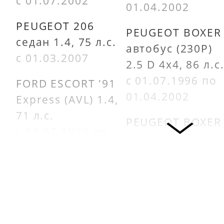
с 01.07.2002
01.04.2002
PEUGEOT 206
PEUGEOT BOXER
седан 1.4, 75 л.с.
автобус (230P)
с 01.03.2007
2.5 D 4x4, 86 л.с
с 01.07.1996 по
FORD ESCORT '91
01.04.2002
Express (AVL) 1.4,
71 л.с.
PEUGEOT BOXER
с 01.07.1990 по
c бортовой
01.12.1994
платформой/
ходовая часть
FORD ESCORT '95
(ZCT_) 2.5 D 4x4,
Фургон (AVL) 1.4,
86 л.с.
73 л.с.
с 01.07.1999 по
с 01.01.1995 по