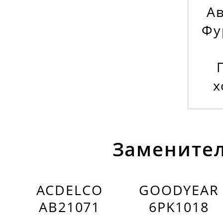
Ав
Фу
х
Заменител
ACDELCO
GOODYEAR
AB21071
6PK1018