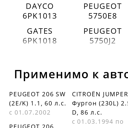
DAYCO
PEUGEOT
6PK1013
5750E8
GATES
PEUGEOT
6PK1018
5750J2
Применимо к авт
PEUGEOT 206 SW
CITROËN JUMPE
(2E/K) 1.1, 60 л.с.
Фургон (230L) 2.
с 01.07.2002
D, 86 л.с.
с 01.03.1994 по
PEUGEOT 206