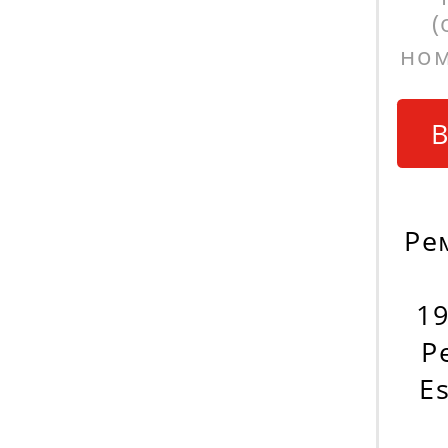
(
ном
В
Ре
19
Р
Es