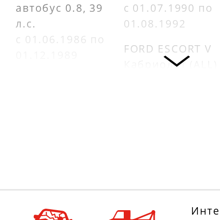
автобус 0.8, 39
с 01.07.1990 по
л.с.
01.08.1992
с 01.06.1986 по
FORD ESCORT V
01.12.1989
Кабриолет (ALL)
DAIHATSU CUORE
1.6, 105 л.с.
II (L80, L81) 0.8
с 01.07.1990 по
(L80), 44 л.с.
01.12.1992
с 01.09.1985 по
AUDI 80 (81, 85,
01.06.1990
B2) 1.6, 75 л.с.
DAIHATSU CUORE
с 01.08.1978 по
II (L80, L81) 0.8
01.07.1986
(L80), 39 л.с.
FORD ORION III
Инте
с 01.11.1989 по