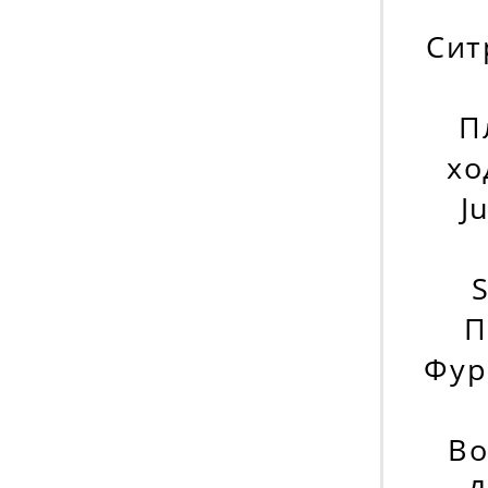
Сит
П
хо
J
П
Фург
Во