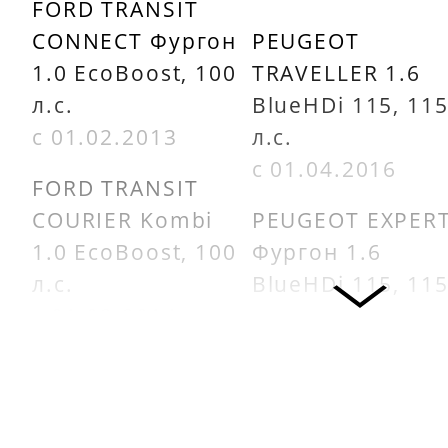
FORD TRANSIT
CONNECT Фургон
PEUGEOT
1.0 EcoBoost, 100
TRAVELLER 1.6
л.с.
BlueHDi 115, 11
с 01.02.2013
л.с.
с 01.04.2016
FORD TRANSIT
COURIER Kombi
PEUGEOT EXPER
1.0 EcoBoost, 100
Фургон 1.6
л.с.
BlueHDi 115, 11
с 01.02.2014
л.с.
с 01.04.2016
FORD TRANSIT
COURIER Фургон
CITROËN JUMPY
1.0 EcoBoost, 100
1.6 BlueHDi 115,