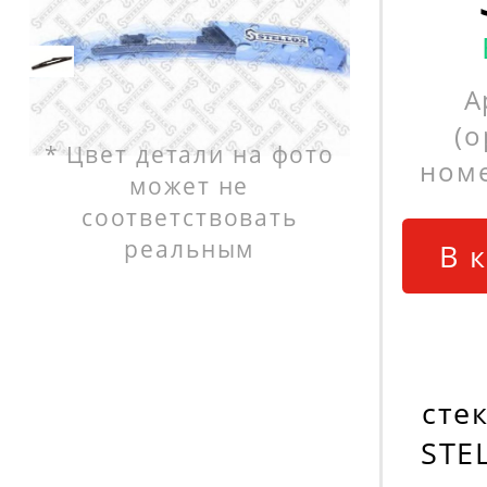
А
(
* Цвет детали на фото
номе
может не
соответствовать
реальным
В 
сте
STE