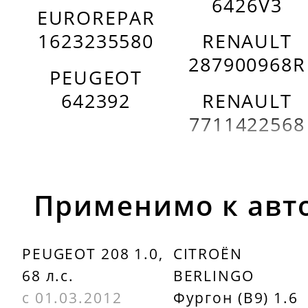
6426V3
EUROREPAR
1623235580
RENAULT
287900968R
PEUGEOT
642392
RENAULT
7711422568
Применимо к авт
PEUGEOT 208 1.0,
CITROËN
68 л.с.
BERLINGO
с 01.03.2012
Фургон (B9) 1.6