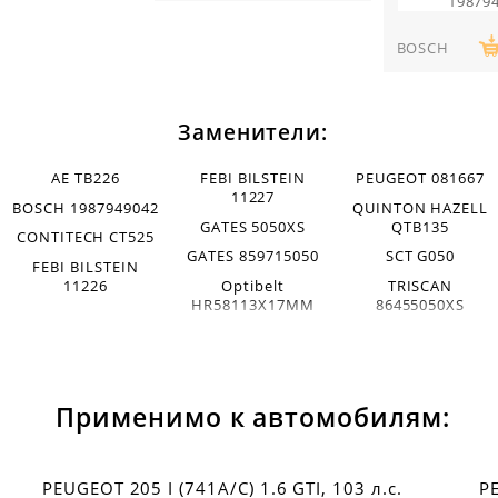
19879
BOSCH
Заменители:
AE TB226
FEBI BILSTEIN
PEUGEOT 081667
11227
BOSCH 1987949042
QUINTON HAZELL
GATES 5050XS
QTB135
CONTITECH CT525
GATES 859715050
SCT G050
FEBI BILSTEIN
11226
Optibelt
TRISCAN
HR58113X17MM
86455050XS
Применимо к автомобилям:
PEUGEOT 205 I (741A/C) 1.6 GTI, 103 л.с.
PE