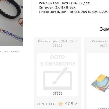
Ремень грм DAYCO 94532 для:
Ситроен: Zx, Bx Break
Пежо: 309 Ii, 405 I Break, 205 Ii, 405 I, 205
За
Ремень грм CONTITECH
Ремень г
CT525
19879
ть реальным
CT525
CONTITECH
905