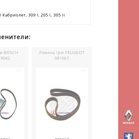
 I Кабриолет, 309 I, 205 I, 305 Ii
менители:
рм BOSCH
Ремень грм PEUGEOT
49042
081667