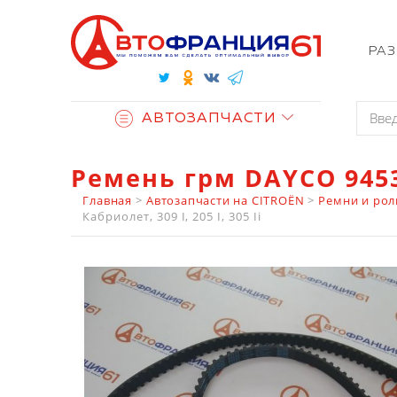
РА
АВТОЗАПЧАСТИ
Ремень грм DAYCO 945
Главная
>
Автозапчасти на CITROËN
>
Ремни и рол
Кабриолет, 309 I, 205 I, 305 Ii