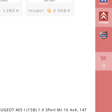
49042
081667
PEUGEOT
1 285
2 058
0
UGEOT 405 I (15B) 1.9 SPort MI-16 4x4, 147