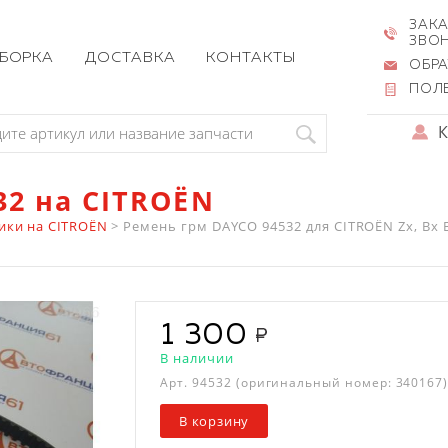
ЗАКА
ЗВО
ЗБОРКА
ДОСТАВКА
КОНТАКТЫ
ОБРА
ПОЛ
32 на CITROËN
ики на CITROËN
>
Ремень грм DAYCO 94532 для CITROËN Zx, Bx Break
1 300
В наличии
Арт.
94532
(оригинальный номер: 340167
В корзину