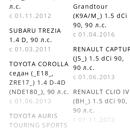
л.с.
Grandtour
с 01.11.2012
(K9A/M_) 1.5 dCi
90, 90 л.с.
SUBARU TREZIA
с 01.04.2016
1.4 D, 90 л.с.
с 01.03.2011
RENAULT CAPTU
(J5_) 1.5 dCi 90,
TOYOTA COROLLA
90 л.с.
седан (_E18_,
с 01.06.2013
ZRE17_) 1.4 D-4D
(NDE180_), 90 л.с.
RENAULT CLIO IV
с 01.06.2013
(BH_) 1.5 dCi 90,
90 л.с.
TOYOTA AURIS
с 01.11.2012
TOURING SPORTS