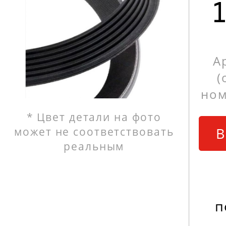
А
(
ном
* Цвет детали на фото
может не соответствовать
В
реальным
п