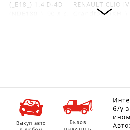
(_E18_) 1.4 D-4D
RENAULT CLIO IV
(NDE180_), 90 л.с.
Grandtour (KH_)
с 01.07.2013
1.5 dCi 90, 90 л.с
с 01.01.2013
TOYOTA AURIS
(_E18_) 1.4 D-4D
RENAULT
(NDE180_), 90 л.с.
MEGANE IV
с 01.10.2012
(B9A/M_) 1.5 dCi
90 (B9A1), 90 л.с
TOYOTA YARIS
с 01.11.2015
(_P13_) 1.4 D-4D
(NLP130_), 90 л.с.
RENAULT
Инте
с 01.09.2011
KANGOO Expres
б/у 
ином
(FW0/1_) 1.5 dCi
TOYOTA VERSO S
Вызов
Выкуп авто
Авто
90 (FW0G), 90 л.с
эвакуатора
в любом