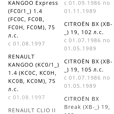
KANGOO Express
с 01.09.1986 по
(FC0/1_) 1.4
01.11.1989
(FC0C, FC0B,
CITROËN BX (XB-
FC0H, FC0M), 75
_) 19, 102 л.с.
л.с.
с 01.07.1986 по
с 01.08.1997
01.05.1989
RENAULT
CITROËN BX (XB-
KANGOO (KC0/1_)
_) 19, 105 л.с.
1.4 (KC0C, KC0H,
с 01.07.1986 по
KC0B, KC0M), 75
01.05.1989
л.с.
с 01.08.1997
CITROËN BX
Break (XB-_) 19,
RENAULT CLIO II