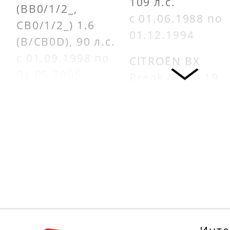
109 л.с.
(BB0/1/2_,
с 01.06.1988 по
CB0/1/2_) 1.6
01.12.1994
(B/CB0D), 90 л.с.
с 01.09.1998 по
CITROËN BX
01.05.2005
Break (XB-_) 19,
95 л.с.
CITROËN BX (XB-
с 01.12.1987 по
_) 15, 80 л.с.
01.12.1989
с 01.10.1987 по
01.05.1992
CITROËN BX
Break (XB-_) 19
CITROËN BX
4x4, 109 л.с.
Break (XB-_) 15,
с 01.10.1990 по
80 л.с.
01.05.1991
с 01.10.1987 по