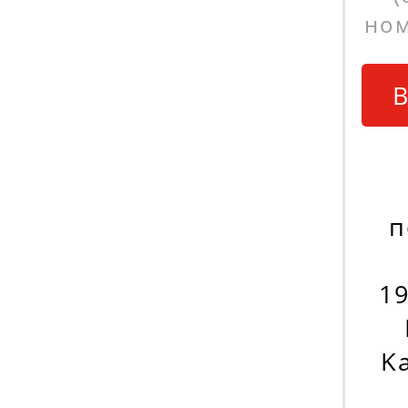
ном
В
п
19
K