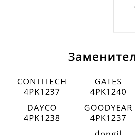
Заменител
CONTITECH
GATES
4PK1237
4PK1240
DAYCO
GOODYEAR
4PK1238
4PK1237
dongil