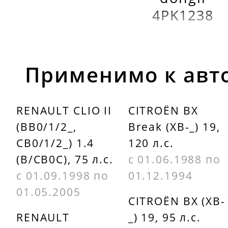
4PK1238
Применимо к авт
RENAULT CLIO II
CITROËN BX
(BB0/1/2_,
Break (XB-_) 19,
CB0/1/2_) 1.4
120 л.с.
(B/CB0C), 75 л.с.
с 01.06.1988 по
с 01.09.1998 по
01.12.1994
01.05.2005
CITROËN BX (XB-
RENAULT
_) 19, 95 л.с.