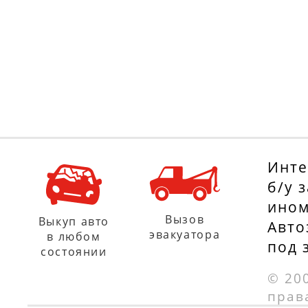
THP 150, 150 л.с
с 01.06.2007
с 01.04.2009
PEUGEOT 308
CITROËN DS3
(4A_, 4C_) 1.4 16V,
Кабриолет 1.6
95 л.с.
THP 150, 150 л.с
с 01.09.2007
с 01.01.2013 по
01.07.2015
PEUGEOT 207
Инте
(WA_, WC_) 1.4
CITROËN C5 III
б/у 
HDi, 68 л.с.
ином
(RD_) 1.6 THP
с 01.02.2006
Вызов
Выкуп авто
Авто
150, 150 л.с.
эвакуатора
в любом
под 
с 01.07.2010
состоянии
CITROËN C3 II 1.4
LPG, 95 л.с.
© 20
CITROËN DS3 1.6
прав
с 01.06.2013