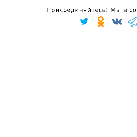
THP 150, 150 л.с
с 01.01.2010 по
Присоединяйтесь! Мы в соц
CITROËN C3 II 1.4
01.07.2015
VTi, 98 л.с.
с 01.11.2009
CITROËN C4 куп
(LA_) 1.6 THP 150
PEUGEOT 208 1.4
150 л.с.
VTi, 95 л.с.
с 01.07.2008 по
с 01.03.2012
01.07.2011
CITROËN C4 II
CITROËN C4 I
(B7) 1.4 VTi 95, 95
(LC_) 1.6 THP 150
л.с.
150 л.с.
с 01.11.2009
с 01.07.2008 по
CITROËN DS3 1.4
01.07.2011
VTi 95, 95 л.с.