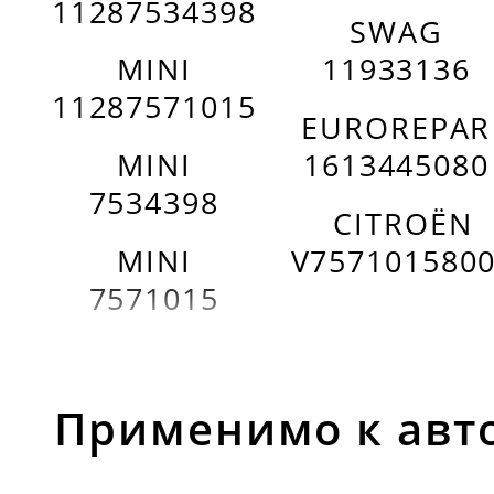
11287534398
SWAG
MINI
11933136
11287571015
EUROREPAR
MINI
1613445080
7534398
CITROËN
MINI
V757101580
7571015
Применимо к авт