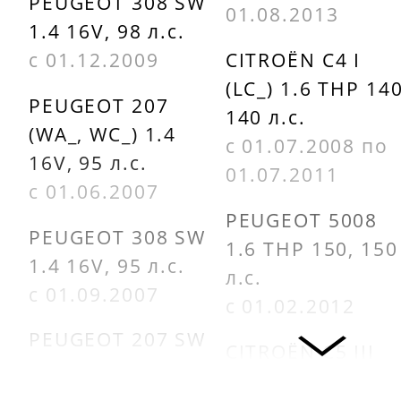
PEUGEOT 308 SW
01.08.2013
1.4 16V, 98 л.с.
с 01.12.2009
CITROËN C4 I
(LC_) 1.6 THP 140
PEUGEOT 207
140 л.с.
(WA_, WC_) 1.4
с 01.07.2008 по
16V, 95 л.с.
01.07.2011
с 01.06.2007
PEUGEOT 5008
PEUGEOT 308 SW
1.6 THP 150, 150
1.4 16V, 95 л.с.
л.с.
с 01.09.2007
с 01.02.2012
PEUGEOT 207 SW
CITROËN C5 III
(WK_) 1.4 16V, 95
Break (TD_) 1.6
л.с.