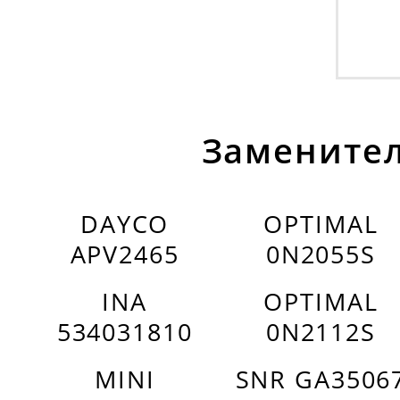
Заменител
DAYCO
OPTIMAL
APV2465
0N2055S
INA
OPTIMAL
534031810
0N2112S
MINI
SNR GA3506