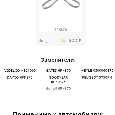
6PK870
dongil
600
Заменители:
ACDELCO AB21065
GATES 6PK870
MEYLE 0500060875
DAYCO 6PK875
GOODYEAR
PEUGEOT 5750FN
6PK0875
dongil 6PK870
Применимо к автомобилям: