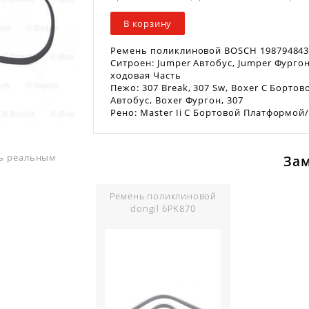
В корзину
Ремень поликлиновой BOSCH 198794843
Ситроен: Jumper Автобус, Jumper Фурго
ходовая Часть
Пежо: 307 Break, 307 Sw, Boxer C Борто
Автобус, Boxer Фургон, 307
Рено: Master Ii C Бортовой Платформой
ть реальным
За
Ремень поликлиновой
dongil 6PK870