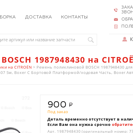
ЗАКА
ЗВО
ЗБОРКА
ДОСТАВКА
КОНТАКТЫ
ОБРА
ПОЛ
BOSCH 1987948430 на CITRO
ики на CITROËN
>
Ремень поликлиновой BOSCH 1987948430 для 
7 Sw, Boxer C Бортовой Платформой/ходовая Часть, Boxer Авто
900
Под заказ
Деталь временно отсутствует в нали
Если Вам она нужна срочно
обратите
Арт.
1987948430
(оригинальный номер: 7