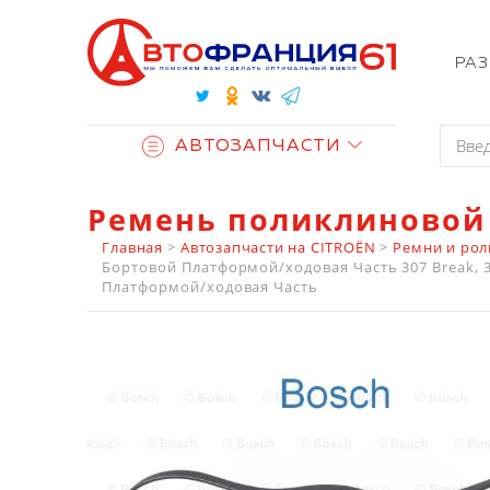
РА
АВТОЗАПЧАСТИ
Ремень поликлиновой 
Главная
>
Автозапчасти на CITROËN
>
Ремни и рол
Бортовой Платформой/ходовая Часть 307 Break, 30
Платформой/ходовая Часть