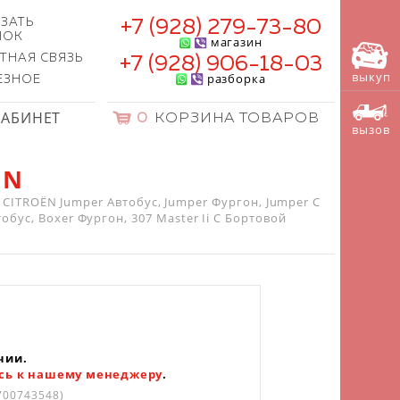
ЗАТЬ
+7 (928) 279-73-80
НОК
магазин
ТНАЯ СВЯЗЬ
+7 (928) 906-18-03
выкуп
разборка
ЕЗНОЕ
КАБИНЕТ
0
КОРЗИНА ТОВАРОВ
вызов
ËN
CITROËN Jumper Автобус, Jumper Фургон, Jumper C
бус, Boxer Фургон, 307 Master Ii C Бортовой
чии.
сь к нашему менеджеру
.
700743548)