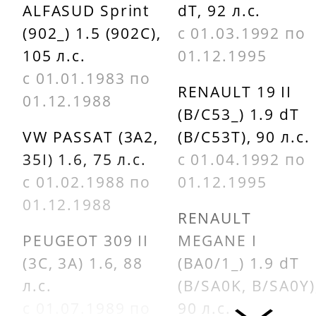
ALFASUD Sprint
dT, 92 л.с.
(902_) 1.5 (902C),
с 01.03.1992 по
105 л.с.
01.12.1995
с 01.01.1983 по
RENAULT 19 II
01.12.1988
(B/C53_) 1.9 dT
VW PASSAT (3A2,
(B/C53T), 90 л.с.
35I) 1.6, 75 л.с.
с 01.04.1992 по
с 01.02.1988 по
01.12.1995
01.12.1988
RENAULT
PEUGEOT 309 II
MEGANE I
(3C, 3A) 1.6, 88
(BA0/1_) 1.9 dT
л.с.
(B/SA0K, B/SA0Y)
с 01.07.1989 по
90 л.с.