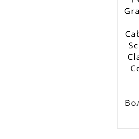
Gra
Ca
Sc
Cl
C
Вол