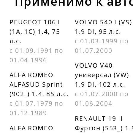
Применимо к авт
DPH 82470
RENAULT
7700087195
PEUGEOT 106 I
VOLVO S40 I (VS)
GLASER
(1A, 1C) 1.4, 75
1.9 DI, 95 л.с.
76186
RENAULT
л.с.
с 01.03.1999 по
7700349140
с 01.09.1991 по
01.07.2000
01.04.1996
VOLVO V40
ALFA ROMEO
универсал (VW)
ALFASUD Sprint
1.9 DI, 102 л.с.
(902_) 1.4, 85 л.с.
с 01.07.2000 по
с 01.07.1979 по
01.06.2004
01.12.1989
RENAULT 19 II
ALFA ROMEO
Фургон (S53_) 1.