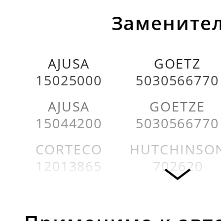
Заменител
AJUSA
GOETZ
15025000
5030566770
AJUSA
GOETZE
15044200
5030566770
CORTECO
HUTCHINSO
12013865
702620
CORTECO
PEUGEOT
12013865B
012711