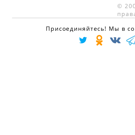
01.10.1999
© 20
с 01.04.1992 по
прав
01.12.1995
RENAULT SUPER 5
(B/C40_) 1.6 D
Присоединяйтесь! Мы в соц
RENAULT
(B/C/404), 55 л.с.
MEGANE I Classi
с 01.08.1985 по
(LA0/1_) 1.9 dT
01.12.1996
(LA0K, LA0Y), 90
л.с.
RENAULT 11
с 01.09.1996 по
(B/C37_) 1.6 D
01.08.2003
(B/C374), 55 л.с.
с 01.08.1983 по
RENAULT
01.12.1988
MEGANE I
(BA0/1_) 1.9 dTi
RENAULT RAPID
(BA08, BA0N), 98