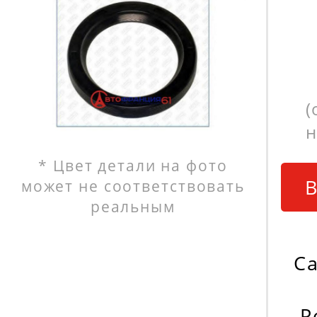
(
н
* Цвет детали на фото
В
может не соответствовать
реальным
С
Р