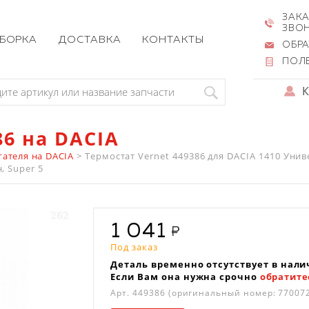
ЗАКА
ЗВО
ЗБОРКА
ДОСТАВКА
КОНТАКТЫ
ОБРА
ПОЛ
86 на DACIA
гателя на DACIA
>
Термостат Vernet 449386 для DACIA 1410 Универ
, Super 5
1 041
Под заказ
Деталь временно отсутствует в нали
Если Вам она нужна срочно
обратите
Арт.
449386
(оригинальный номер: 77007