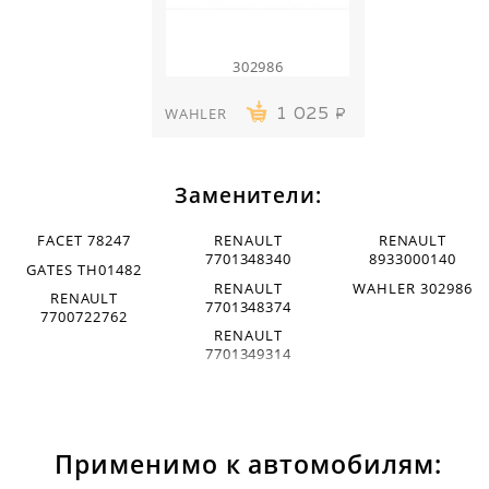
302986
WAHLER
1 025
Заменители:
FACET 78247
RENAULT
RENAULT
7701348340
8933000140
GATES TH01482
RENAULT
WAHLER 302986
RENAULT
7701348374
7700722762
RENAULT
7701349314
Применимо к автомобилям: