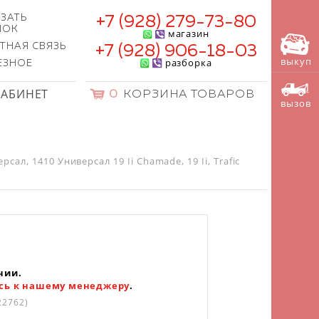
ЗАТЬ
+7 (928) 279-73-80
НОК
магазин
ТНАЯ СВЯЗЬ
+7 (928) 906-18-03
выкуп
разборка
ЕЗНОЕ
КАБИНЕТ
0
КОРЗИНА ТОВАРОВ
вызов
сал, 1410 Универсал 19 Ii Chamade, 19 Ii, Trafic
чии.
сь к нашему менеджеру
.
22762)