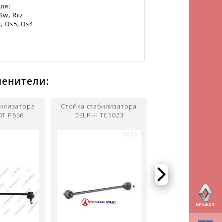
ля:
 Sw, Rcz
i, Ds5, Ds4
менители:
билизатора
Стойка стабилизатора
Стойка стабилиз
T P656
DELPHI TC1023
STELLOX 560197