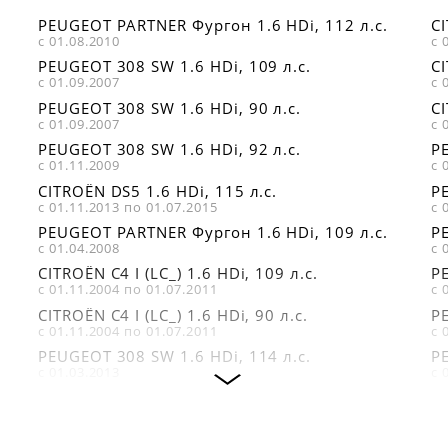
19397
OCAP 0501855
Metalcaucho 04401
PEUGEOT PARTNER Фургон 1.6 HDi, 112 л.с.
CI
FEBI BILSTEIN
OPTIMAL G71286
MILES DB78010
с 01.08.2010
с 
36440
OPTIMAL G71556
TORK TRK0833
PEUGEOT 308 SW 1.6 HDi, 109 л.с.
CI
FENOX LS11170
с 01.09.2007
с 
PATRON PS4021
ZEKKERT SS1100
FIXAR FP0671
PEUGEOT 308 SW 1.6 HDi, 90 л.с.
CI
с 01.09.2007
с 
LEMFÖRDER
2665302
PEUGEOT 308 SW 1.6 HDi, 92 л.с.
PE
с 01.11.2009
с 
CITROËN DS5 1.6 HDi, 115 л.с.
PE
с 01.11.2013 по 01.07.2015
с 
PEUGEOT PARTNER Фургон 1.6 HDi, 109 л.с.
PE
с 01.04.2008
с 
CITROËN C4 I (LC_) 1.6 HDi, 109 л.с.
PE
с 01.11.2004 по 01.07.2011
с 
CITROËN C4 I (LC_) 1.6 HDi, 90 л.с.
PE
с 01.11.2004 по 01.07.2011
с 
PEUGEOT 308 SW 1.6 HDi, 114 л.с.
PE
с 01.03.2013
с 
PEUGEOT 508 1.6 HDi, 112 л.с.
PE
с 01.11.2010
с 
PEUGEOT 307 (3A/C) 1.6 HDi, 90 л.с.
PE