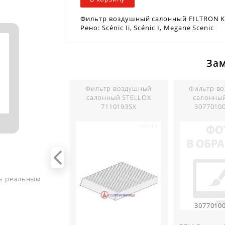
Фильтр воздушный салонный FILTRON K1
Рено: Scénic Ii, Scénic I, Megane Scenic
За
Фильтр воздушный
Фильтр в
салонный STELLOX
салонны
7110193SX
3077010
ть реальным
3077010