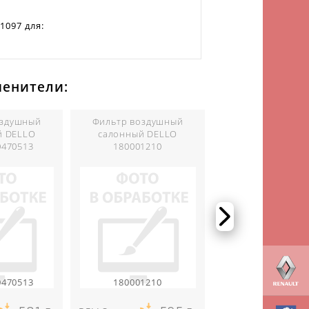
097 для:
менители:
оздушный
Фильтр воздушный
Фильтр воздуш
й DELLO
салонный DELLO
салонный BOS
0470513
180001210
1987432069
0470513
180001210
1987432069