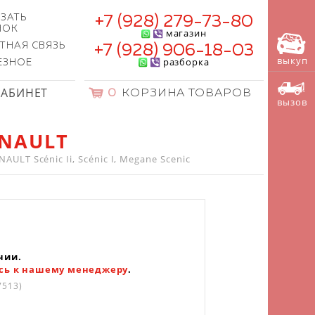
ЗАТЬ
+7 (928) 279-73-80
НОК
магазин
ТНАЯ СВЯЗЬ
+7 (928) 906-18-03
выкуп
разборка
ЕЗНОЕ
КАБИНЕТ
0
КОРЗИНА ТОВАРОВ
вызов
ENAULT
LT Scénic Ii, Scénic I, Megane Scenic
чии.
сь к нашему менеджеру
.
7513)