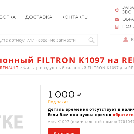
ЗАКА
ЗВО
ЗБОРКА
ДОСТАВКА
КОНТАКТЫ
ОБРА
ПОЛ
онный FILTRON K1097 на R
 RENAULT
>
Фильтр воздушный салонный FILTRON K1097 для RENAU
1 000
Под заказ
Деталь временно отсутствует в нали
Если Вам она нужна срочно
обратите
Арт.
K1097
(оригинальный номер: 770104
В корзину