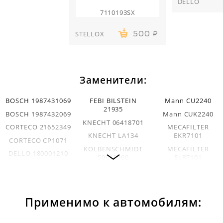
DELLO
7110193SX
STELLOX
500
Заменители:
BOSCH 1987431069
FEBI BILSTEIN
Mann CU2240
21935
BOSCH 1987432069
Mann CUK2240
KNECHT 06418701
CORTECO 21652349
MECAFILTER
KNECHT LA134
EKR7101
CORTECO CP1071
KOLBENSCHMIDT
MECAFILTER
DELLO 180001210
50013960
ELR7101
DELLO
MAGNETI MARELLI
RENAULT
30770100470513
350203061670
7701047513
DELPHI TSP0325084
MAHLE 06418719
STELLOX 7110193SX
Применимо к автомобилям:
MAHLE LAK593
TOPRAN 700266
VALEO 698512