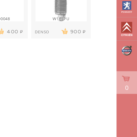
00048
W16EPU
DENSO
400
900
0