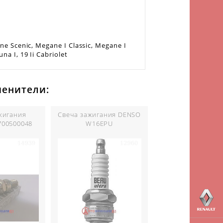
ane Scenic, Megane I Classic, Megane I
a I, 19 Ii Cabriolet
менители:
жигания
Свеча зажигания DENSO
700500048
W16EPU