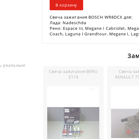
В корзину
Свеча зажигания BOSCH WR8DCX для:
Лада: Nadeschda
Рено: Espace Iii, Megane I Cabriolet, Meg
Coach, Laguna I Grandtour, Megane I, Lagun
За
ть реальным
Свеча зажигания BERU
Свеча за
Z119
RENAULT 7