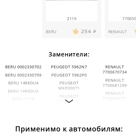
Z119
77005
BERU
RENAULT
254
Заменители:
BERU 0002330702
PEUGEOT 5962N7
RENAULT
7700670734
BERU 0002330709
PEUGEOT 5962P0
RENAULT
BERU 14R8DU4
PEUGEOT
7700681299
MKP00071
BERU 14R8DUX
RENAULT
PEUGEOT
7700683771
BERU Z119
ZC9862088U
RENAULT
BERU Z9
RENAULT
7700692428
7700103502
DENSO W16EPU
RENAULT
RENAULT
EYQUEM
7700724822
Применимо к автомобилям:
7700103503
0911007085
RENAULT
RENAULT