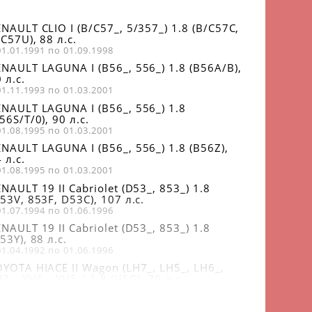
NAULT CLIO I (B/C57_, 5/357_) 1.8 (B/C57C,
C57U), 88 л.с.
01.01.1991 по 01.09.1998
NAULT LAGUNA I (B56_, 556_) 1.8 (B56A/B),
 л.с.
01.11.1993 по 01.03.2001
ENAULT LAGUNA I (B56_, 556_) 1.8
56S/T/0), 90 л.с.
01.08.1995 по 01.03.2001
NAULT LAGUNA I (B56_, 556_) 1.8 (B56Z),
 л.с.
01.08.1995 по 01.03.2001
NAULT 19 II Cabriolet (D53_, 853_) 1.8
53V, 853F, D53C), 107 л.с.
01.07.1994 по 01.06.1996
NAULT 19 II Cabriolet (D53_, 853_) 1.8
53Y), 88 л.с.
01.04.1992 по 01.06.1996
YOTA HIACE II Wagon (LH7_, LH5_, LH6_,
7_, YH6_, YH5_) 1.8 (H5G), 79 л.с.
01.03.1983 по 01.11.1989
ENAULT LAGUNA I Grandtour (K56_) 1.8