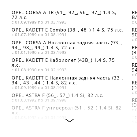
PEUGEOT 5432057Y
7700743920
7700130502
PEUGEOT 596273
RENAULT
OPEL CORSA A TR (91_, 92_, 96_, 97_) 1.4 S,
RE
RENAULT
7700860235
PEUGEOT 5962A1
72 л.с.
B/
7700500048
с 01.09.1989 по 01.03.1993
с 
RENAULT
RENAULT
7701023325
OPEL KADETT E Combo (38_, 48_) 1.4 S, 75 л.с.
RE
7700613818
90
с 01.07.1989 по 01.08.1991
RENAULT
RENAULT
с 
7701366903
OPEL CORSA A Наклонная задняя часть (93_,
7700647265
94_, 98_, 99_) 1.4 S, 72 л.с.
R
RENAULT
(B
с 01.01.1990 по 01.03.1993
RENAULT
7702112987
с 
7700661752
OPEL KADETT E Кабриолет (43B_) 1.4 S, 75
RENAULT
л.с.
RE
7702124101
94
с 01.08.1990 по 01.02.1993
с 
OPEL KADETT E Наклонная задняя часть (33_,
34_, 43_, 44_) 1.4 S, 82 л.с.
RE
(D
с 01.09.1989 по 01.08.1991
.
с 
OPEL ASTRA F (56_, 57_) 1.4 Si, 82 л.с.
RE
с 01.03.1992 по 01.09.1998
(D
OPEL ASTRA F универсал (51_, 52_) 1.4 Si, 82
с 
л.с.
TO
с 01.03.1992 по 01.01.1998
YH
OPEL CORSA B (73_, 78_, 79_) 1.4 Si, 82 л.с.
с 
с 01.03.1993 по 01.09.2000
R