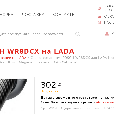
ЗАКА
ЗВО
ЗБОРКА
ДОСТАВКА
КОНТАКТЫ
ОБРА
ПОЛ
H WR8DCX на LADA
вание на LADA
>
Свеча зажигания BOSCH WR8DCX для LADA Nades
randtour, Megane I, Laguna I, 19 Ii Cabriolet
302
Под заказ
Деталь временно отсутствует в нали
Если Вам она нужна срочно
обратите
Арт.
WR8DCX
(оригинальный номер: 0242