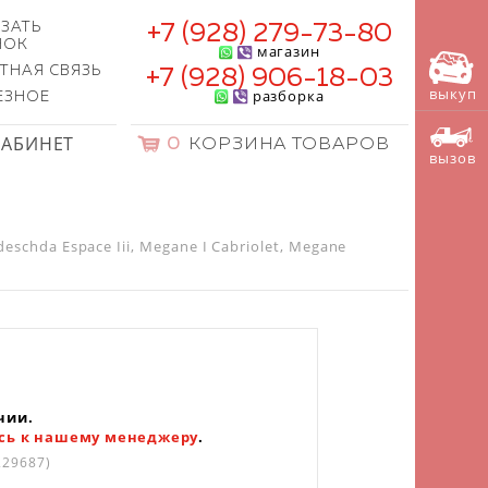
ЗАТЬ
+7 (928) 279-73-80
НОК
магазин
ТНАЯ СВЯЗЬ
+7 (928) 906-18-03
выкуп
разборка
ЕЗНОЕ
КАБИНЕТ
0
КОРЗИНА ТОВАРОВ
вызов
chda Espace Iii, Megane I Cabriolet, Megane
чии.
сь к нашему менеджеру
.
229687)