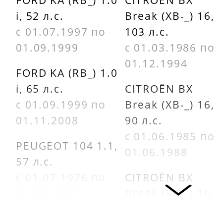
Finwhale
i, 52 л.с.
Break (XB-_) 16,
с 01.07.1997 по
103 л.с.
FS42
01.09.1999
с 01.03.1986 по
01.12.1994
FORD KA (RB_) 1.0
i, 65 л.с.
CITROËN BX
с 01.09.1999 по
Break (XB-_) 16,
01.11.2008
90 л.с.
с 01.06.1985 по
PEUGEOT 104 1.1,
01.06.1988
57 л.с.
с 01.07.1976 по
CITROËN BX
01.08.1982
Break (XB-_) 16,
92 л.с.
FORD FIESTA III