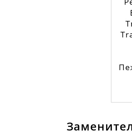
Р
T
Tr
Пеж
Заменител