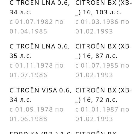
CITROËN LNA 0.6,
CITROËN BX (XB-
5962C1
34 л.с.
_) 16, 103 л.с.
RENAULT
PEUGEOT
с 01.07.1982 по
с 01.03.1986 по
7700736150
5962C2
01.04.1985
01.02.1993
RENAULT
RENAULT
CITROËN LNA 0.6,
CITROËN BX (XB-
7700737457
7700245703
35 л.с.
_) 16, 87 л.с.
с 01.11.1978 по
с 01.07.1985 по
RENAULT
RENAULT
01.07.1986
01.02.1993
7700852522
7700266295
CITROËN VISA 0.6,
CITROËN BX (XB-
RENAULT
RENAULT
34 л.с.
_) 16, 72 л.с.
7701023334
7700267140
с 01.09.1978 по
с 01.01.1987 по
RENAULT
01.06.1988
01.02.1993
7701268704
FORD KA (RB_) 1.0
CITROËN BX