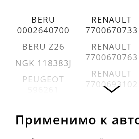
BERU
RENAULT
0002640700
7700670733
BERU Z26
RENAULT
7700670763
NGK 118383J
RENAULT
PEUGEOT
7700693102
596261
RENAULT
PEUGEOT
7700714317
596287
Применимо к авт
RENAULT
PEUGEOT
7700722095