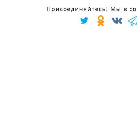
Turnier (AWF,
с 01.07.1986 по
Присоединяйтесь! Мы в соц
AVF) 1.1, 50 л.с.
01.12.1994
с 01.10.1985 по
01.09.1990
CITROËN BX (XB-
_) 19, 103 л.с.
PEUGEOT 104
с 01.01.1987 по
купе 1.1, 57 л.с.
01.01.1992
с 01.08.1979 по
01.06.1983
CITROËN BX (XB-
_) 19, 107 л.с.
TALBOT SAMBA
с 01.09.1984 по
(51A) 1.2 Rallye,
01.01.1992
88 л.с.
с 01.01.1983 по
CITROËN BX (XB-
01.10.1986
_) 19, 105 л.с.