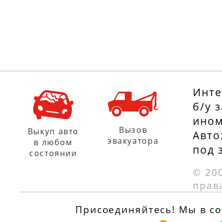
VOLVO V40
VOLVO V40
универсал (VW)
универсал (VW)
1.8, 115 л.с.
1.9 TD, 90 л.с.
с 01.07.1995 по
с 01.07.1995 по
01.08.1999
01.08.1999
Инте
б/у 
ином
Вызов
Выкуп авто
Авто
эвакуатора
в любом
под 
состоянии
© 20
прав
Присоединяйтесь! Мы в соц