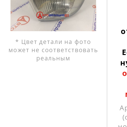
о
* Цвет детали на фото
может не соответствовать
Е
реальным
н
А
(
но