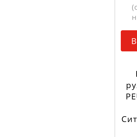
(
н
В
ру
PE
Сит