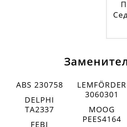
П
Сед
Заменител
ABS 230758
LEMFÖRDER
3060301
DELPHI
TA2337
MOOG
PEES4164
FEBI