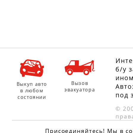
CHEVROLET
PEUGEOT 208 1.6
CRUZE (J300) 1.4,
120 л.с.
101 л.с.
с 01.03.2012
с 01.07.2013
PEUGEOT 208 1.6
PEUGEOT 207
156 л.с.
Инте
(WA_, WC_) 1.4, 72
с 01.03.2012
б/у 
л.с.
ином
PEUGEOT 207
с 01.02.2006
Вызов
Выкуп авто
Авто
(WA_, WC_) 1.6
эвакуатора
в любом
под 
состоянии
OPEL ASTRA J
16V, 109 л.с.
седан 1.4, 101
с 01.02.2006
© 20
прав
л.с.
PEUGEOT 207 S
с 01.06.2012
Присоединяйтесь! Мы в соц
(WK_) 1.6 16V,