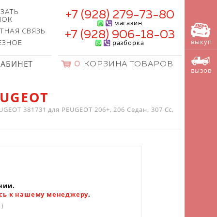
ЗАТЬ
+7 (928) 279-73-80
НОК
магазин
ТНАЯ СВЯЗЬ
+7 (928) 906-18-03
выкуп
разборка
ЕЗНОЕ
КАБИНЕТ
0
КОРЗИНА ТОВАРОВ
вызов
EUGEOT
GEOT 381731 для PEUGEOT 206+, 206 Седан, 307 Cc,
чии.
сь к нашему менеджеру
.
1)