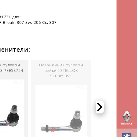
1731 для:
7 Break, 307 Sw, 206 Cc, 307
менители:
к рулевой
Наконечник рулевой
Наконечник рул
G PEES5724
рейки l STELLOX
рейки l RUVILLE 
5100650SX