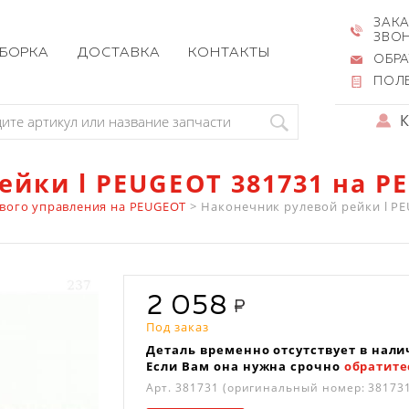
ЗАКА
ЗВО
ЗБОРКА
ДОСТАВКА
КОНТАКТЫ
ОБРА
ПОЛ
ейки l PEUGEOT 381731 на P
евого управления на PEUGEOT
>
Наконечник рулевой рейки l PEU
2 058
Под заказ
Деталь временно отсутствует в нали
Если Вам она нужна срочно
обратите
Арт.
381731
(оригинальный номер: 38173