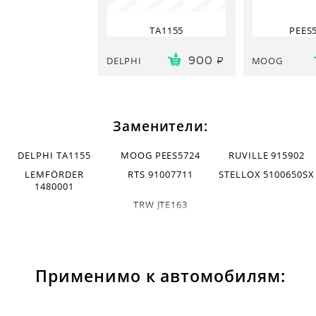
TA1155
PEES
DELPHI
MOOG
900
Заменители:
DELPHI TA1155
MOOG PEES5724
RUVILLE 915902
LEMFÖRDER
RTS 91007711
STELLOX 5100650SX
1480001
TRW JTE163
Применимо к автомобилям: