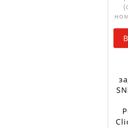
(
ном
В
з
SN
Р
Cl