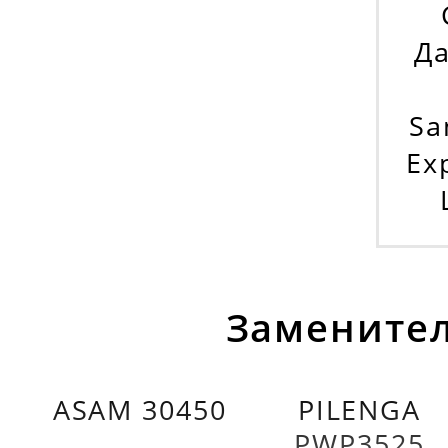
Да
Sa
Ex
Заменител
ASAM 30450
PILENGA
PWP3525