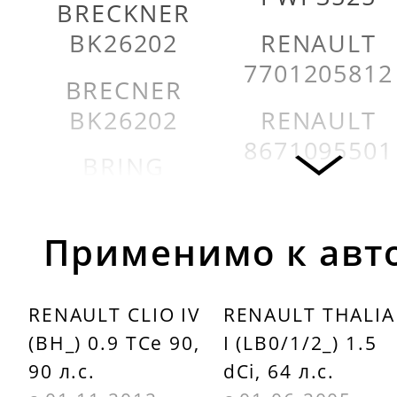
BRECKNER
BK26202
RENAULT
7701205812
BRECNER
BK26202
RENAULT
8671095501
BRING
HBS2002
RUVILLE
5563
BRING
Применимо к авт
PBS2002E
SKF
VKBA3525
RENAULT CLIO IV
RENAULT THALIA
FAG
(BH_) 0.9 TCe 90,
I (LB0/1/2_) 1.5
713630300
STELLOX
90 л.с.
dCi, 64 л.с.
4328020SX