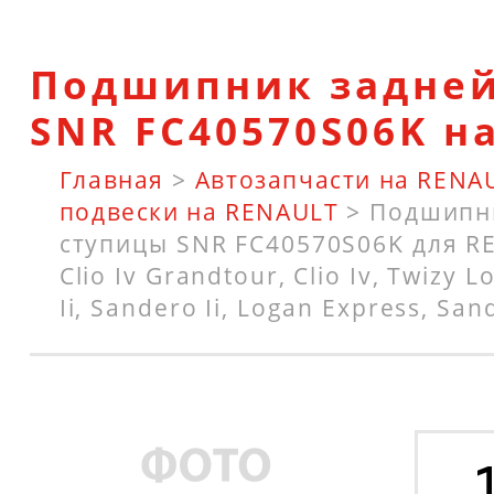
Подшипник задней
SNR FC40570S06K н
Главная
>
Автозапчасти на RENA
подвески на RENAULT
>
Подшипн
ступицы SNR FC40570S06K для RE
Clio Iv Grandtour, Clio Iv, Twizy L
Ii, Sandero Ii, Logan Express, Sa