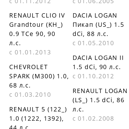
FEBI
с 01.11.2012
с 01.06.2005
BILSTEIN
SWAG
RENAULT CLIO IV
DACIA LOGAN
05538
60905538
Grandtour (KH_)
Пикап (US_) 1.5
0.9 TCe 90, 90
dCi, 88 л.с.
MOOG
TORQUE
л.с.
с 01.05.2010
REWB11479
DAC2552003
с 01.01.2013
DACIA LOGAN II
MOTRIO
TSN 3482
CHEVROLET
1.5 dCi, 90 л.с.
8671095501
BREDA
SPARK (M300) 1.0,
с 01.10.2012
NK 763908
LORETT C56
68 л.с.
RENAULT LOGAN 
с 01.03.2010
NK 763938
BRING
(LS_) 1.5 dCi, 86
BS2002E
RENAULT 5 (122_)
л.с.
OPTIMAL
1.0 (1222, 1392),
с 01.02.2008
702312
FAG
44 л.с.