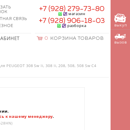
ЗАТЬ
+7 (928) 279-73-80
НОК
магазин
ТНАЯ СВЯЗЬ
+7 (928) 906-18-03
выкуп
разборка
ЕЗНОЕ
КАБИНЕТ
0
КОРЗИНА ТОВАРОВ
вызов
 PEUGEOT 308 Sw Ii, 308 Ii, 208, 508, 508 Sw C4
чии.
сь к нашему менеджеру
.
628HN)