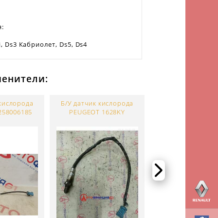
я:
Ii, Ds3 Кабриолет, Ds5, Ds4
менители:
 кислорода
Б/У датчик кислорода
Б/У датчик кисл
258006185
PEUGEOT 1628KY
PEUGEOT 1628