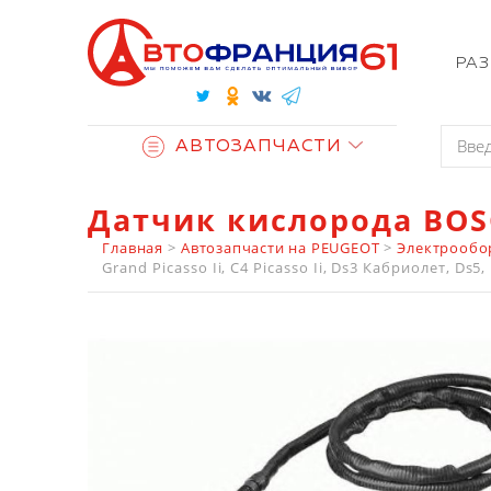
РА
АВТОЗАПЧАСТИ
Датчик кислорода BOS
Главная
>
Автозапчасти на PEUGEOT
>
Электрообо
Grand Picasso Ii, C4 Picasso Ii, Ds3 Кабриолет, Ds5,