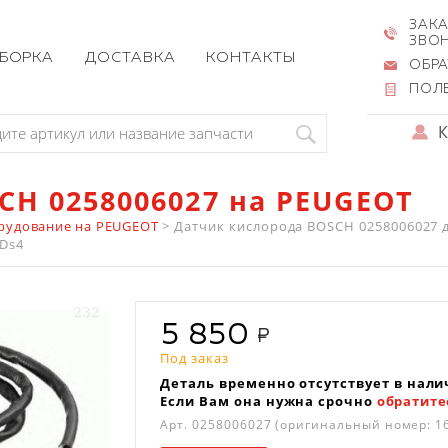
ЗАКА
ЗВО
ЗБОРКА
ДОСТАВКА
КОНТАКТЫ
ОБРА
ПОЛ
CH 0258006027 на PEUGEOT
рудование на PEUGEOT
>
Датчик кислорода BOSCH 0258006027 для
 Ds4
5 850
Под заказ
Деталь временно отсутствует в нали
Если Вам она нужна срочно
обратите
Арт.
0258006027
(оригинальный номер: 1