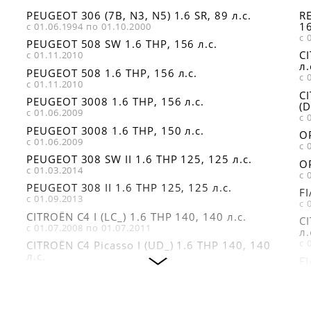
PEUGEOT
PEUGEOT 306 (7B, N3, N5) 1.6 SR, 89 л.с.
RE
258986506
16
с 01.06.1994 по 01.10.2000
с 
PEUGEOT 508 SW 1.6 THP, 156 л.с.
CI
с 01.11.2010
л.
PEUGEOT 508 1.6 THP, 156 л.с.
с 
с 01.11.2010
CI
PEUGEOT 3008 1.6 THP, 156 л.с.
(D
с 01.06.2009
с 
PEUGEOT 3008 1.6 THP, 150 л.с.
OP
с 01.06.2009
с 
PEUGEOT 308 SW II 1.6 THP 125, 125 л.с.
OP
с 01.03.2014
с 
PEUGEOT 308 II 1.6 THP 125, 125 л.с.
FI
с 01.09.2013
с 
CITROËN C4 I (LC_) 1.6 THP 140, 140 л.с.
C
с 01.07.2008 по 01.07.2011
л.
с 
CITROËN C4 Picasso I (UD_) 1.6 THP 140, 140
л.с.
FI
с 01.07.2008 по 01.08.2013
с 
CITROËN C5 III Break (TD_) 1.6 THP 150, 150
F
л.с.
л.
с 01.04.2009