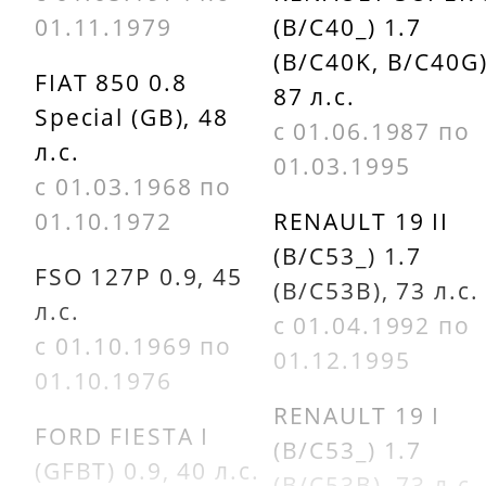
CALORSTAT
PEUGEOT
01.11.1979
(B/C40_) 1.7
BU VERNET
7910016560
(B/C40K, B/C40G)
TH510889J
FIAT 850 0.8
87 л.с.
PEUGEOT
Special (GB), 48
с 01.06.1987 по
CALORSTAT
л.с.
96049156
01.03.1995
BU VERNET
с 01.03.1968 по
TH604589J
PEUGEOT
01.10.1972
RENAULT 19 II
96050286
(B/C53_) 1.7
CALORSTAT
FSO 127P 0.9, 45
(B/C53B), 73 л.с.
BU VERNET
PEUGEOT
л.с.
с 01.04.1992 по
TH614889
96057136
с 01.10.1969 по
01.12.1995
01.10.1976
CALORSTAT
PEUGEOT
RENAULT 19 I
BU VERNET
9617178080
FORD FIESTA I
(B/C53_) 1.7
TH614889J
(GFBT) 0.9, 40 л.с.
(B/C53B), 73 л.с.