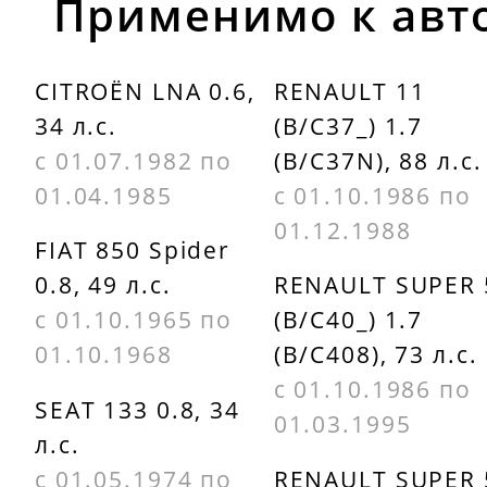
BU VERNET
Применимо к авт
510883
PEUGEOT
133811
CITROËN LNA 0.6,
RENAULT 11
CALORSTAT
34 л.с.
(B/C37_) 1.7
BU VERNET
PEUGEOT
с 01.07.1982 по
(B/C37N), 88 л.с.
510883J
133837
01.04.1985
с 01.10.1986 по
CALORSTAT
PEUGEOT
01.12.1988
FIAT 850 Spider
BU VERNET
133844
0.8, 49 л.с.
RENAULT SUPER 
510889J
с 01.10.1965 по
(B/C40_) 1.7
PEUGEOT
01.10.1968
(B/C408), 73 л.с.
CALORSTAT
133883
с 01.10.1986 по
BU VERNET
SEAT 133 0.8, 34
PEUGEOT
01.03.1995
614889J
л.с.
7910014390
с 01.05.1974 по
RENAULT SUPER 