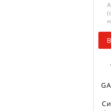
А
(
н
В
GA
Си