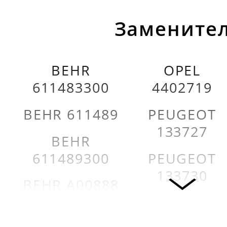
Заменител
BEHR
OPEL
611483300
4402719
BEHR 611489
PEUGEOT
133727
BEHR
611489300
PEUGEOT
133730
BEHR A00888
PEUGEOT
CALORSTAT
133803