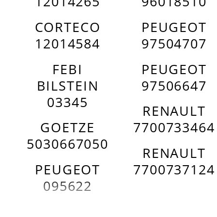
12014265
96018510
CORTECO
PEUGEOT
12014584
97504707
FEBI
PEUGEOT
BILSTEIN
97506647
03345
RENAULT
GOETZE
7700733464
5030667050
RENAULT
PEUGEOT
7700737124
095622