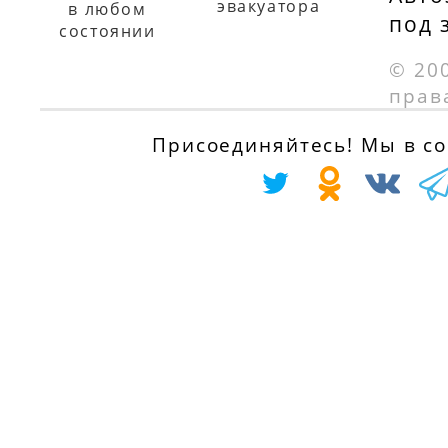
эвакуатора
в любом
под 
с 01.09.1975 по
85) 1.8 GT, 90 л.с
состоянии
01.09.1981
с 01.09.1982 по
© 20
01.10.1988
прав
PEUGEOT 104 0.9,
46 л.с.
AUDI COUPE (81,
Присоединяйтесь! Мы в соц
с 01.10.1972 по
85) 1.8 GT
01.10.1979
quattro, 112 л.с.
с 01.12.1984 по
PEUGEOT 104 0.9,
01.10.1988
45 л.с.
с 01.10.1979 по
AUDI 80 (81, 85,
01.10.1983
B2) 1.8 GTE, 110
л.с.
PEUGEOT 104
с 01.08.1985 по
купе 0.9, 45 л.с.