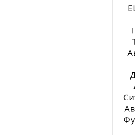
E
А
Д
Си
Ав
Фу