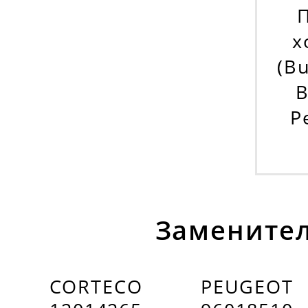
х
(Bu
В
Р
Заменител
CORTECO
PEUGEOT