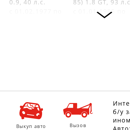
0.9, 40 л.с.
85) 1.8 GT, 93 л.с
с 01.02.1977 по
с 01.01.1985 по
01.09.1981
01.07.1988
TALBOT SAMBA
AUDI COUPE (81,
(51A) 0.9, 42 л.с.
85) 1.8 GT, 88 л.с
с 01.01.1981 по
с 01.04.1986 по
01.12.1985
01.10.1988
VW POLO (86C,
AUDI COUPE (81,
80) 0.9, 39 л.с.
85) 1.8 GT, 107
с 01.10.1981 по
л.с.
Инте
01.12.1981
с 01.08.1986 по
б/у 
01.10.1987
ином
VW POLO (86) 0.9,
Вызов
Выкуп авто
Авто
40 л.с.
AUDI COUPE (81,