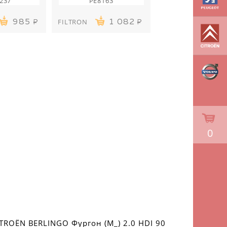
237
PE8163
FILTRON
985
1 082
0
ITROËN BERLINGO Фургон (M_) 2.0 HDI 90