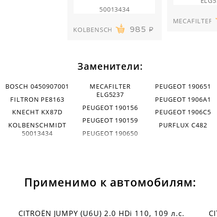
ELG5
50013434
MECAFILTER
KOLBENSCHMIDT
985
Заменители:
BOSCH 0450907001
MECAFILTER
PEUGEOT 190651
ELG5237
FILTRON PE8163
PEUGEOT 1906A1
PEUGEOT 190156
KNECHT KX87D
PEUGEOT 1906C5
PEUGEOT 190159
KOLBENSCHMIDT
PURFLUX C482
50013434
PEUGEOT 190650
Применимо к автомобилям:
CITROËN JUMPY (U6U) 2.0 HDi 110, 109 л.с.
C