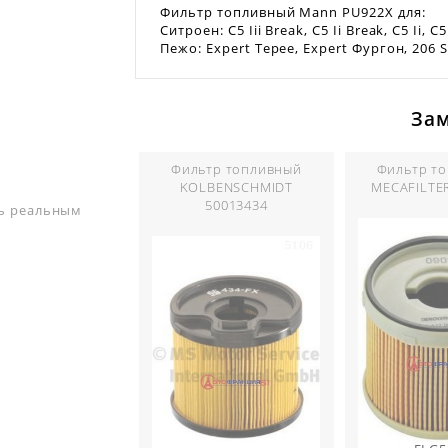
Фильтр топливный Mann PU922X для:
Ситроен: C5 Iii Break, C5 Ii Break, C5 Ii, C5
Пежо: Expert Tepee, Expert Фургон, 206 S
За
Фильтр топливный
Фильтр т
KOLBENSCHMIDT
MECAFILTE
50013434
ть реальным