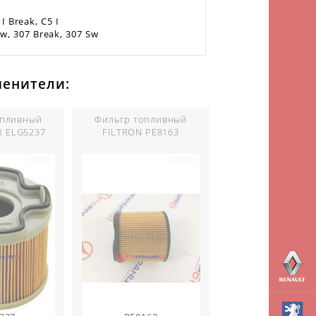
 I Break, C5 I
w, 307 Break, 307 Sw
менители:
опливный
Фильтр топливный
R ELG5237
FILTRON PE8163