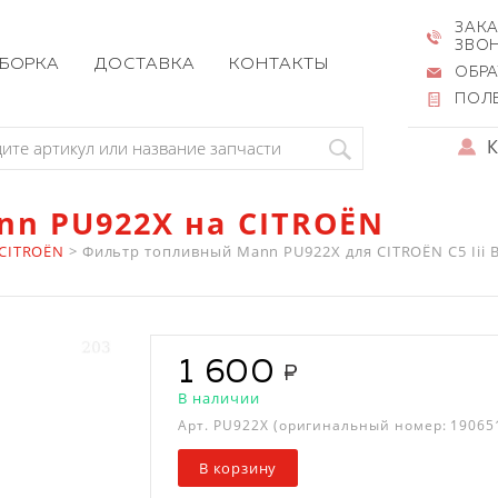
ЗАКА
ЗВО
ЗБОРКА
ДОСТАВКА
КОНТАКТЫ
ОБРА
ПОЛ
n PU922X на CITROËN
 CITROËN
>
Фильтр топливный Mann PU922X для CITROËN C5 Iii Break
1 600
В наличии
Арт.
PU922X
(оригинальный номер: 19065
В корзину