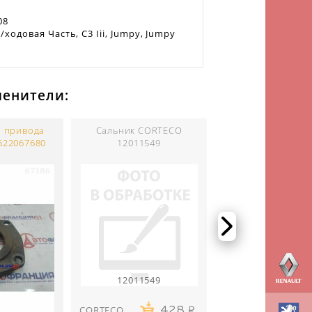
08
одовая Часть, C3 Iii, Jumpy, Jumpy
менители:
а привода
Сальник CORTECO
Сальник прив
622067680
12011549
ELRING 12825
12011549
CORTECO
428