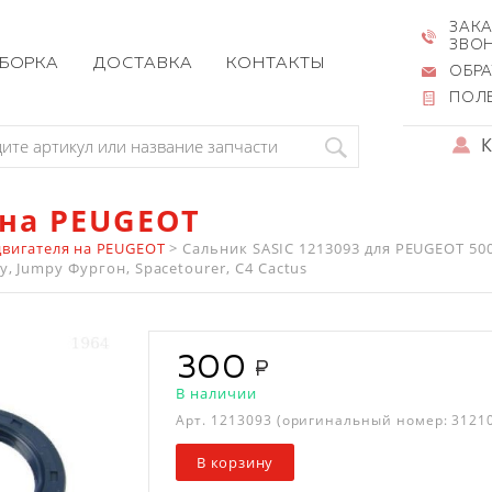
ЗАКА
ЗВО
ЗБОРКА
ДОСТАВКА
КОНТАКТЫ
ОБРА
ПОЛ
 на PEUGEOT
двигателя на PEUGEOT
>
Сальник SASIC 1213093 для PEUGEOT 5008
, Jumpy Фургон, Spacetourer, C4 Cactus
300
В наличии
Арт.
1213093
(оригинальный номер: 3121
В корзину