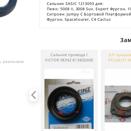
Сальник SASIC 1213093 для:
Пежо: 5008 Ii, 3008 Suv, Expert Фургон, 1
Ситроен: Jumpy C Бортовой Платформой/х
Фургон, Spacetourer, C4 Cactus
За
Сальник привода l
Б/У крышк
VICTOR REINZ 813802600
PEUGEOT 9
ть реальным