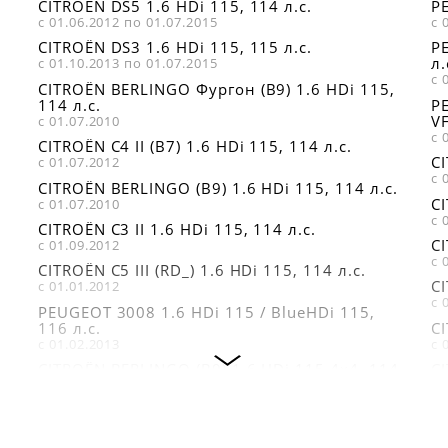
CITROËN DS5 1.6 HDi 115, 114 л.с.
PE
ELRING 504581
PEUGEOT 312109
с 01.06.2012 по 01.07.2015
с 
CITROËN DS3 1.6 HDi 115, 115 л.с.
P
л.
с 01.10.2013 по 01.07.2015
с 
CITROËN BERLINGO Фургон (B9) 1.6 HDi 115,
114 л.с.
P
VF
с 01.07.2010
с 
CITROËN C4 II (B7) 1.6 HDi 115, 114 л.с.
CI
с 01.07.2012
с 
CITROËN BERLINGO (B9) 1.6 HDi 115, 114 л.с.
CI
с 01.07.2010
с 
CITROËN C3 II 1.6 HDi 115, 114 л.с.
CI
с 01.09.2012
с 
CITROËN C5 III (RD_) 1.6 HDi 115, 114 л.с.
CI
с 01.01.2012
с 
PEUGEOT 3008 1.6 HDi 115 / BlueHDi 115,
116 л.с.
CI
с 01.02.2013
с 
CITROËN BERLINGO (B9) 1.6 HDi 115 4x4, 114
CI
л.с.
с 
с 01.02.2012
CI
CITROËN C4 AIRCROSS 1.6 HDi 115 AWC, 114
с 
л.с.