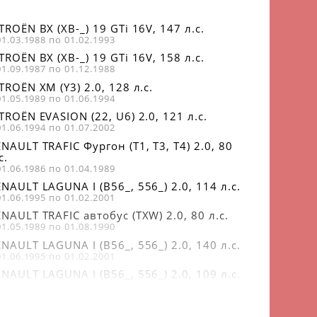
TROËN BX (XB-_) 19 GTi 16V, 147 л.с.
01.03.1988 по 01.02.1993
TROËN BX (XB-_) 19 GTi 16V, 158 л.с.
01.09.1987 по 01.12.1988
TROËN XM (Y3) 2.0, 128 л.с.
01.05.1989 по 01.06.1994
TROËN EVASION (22, U6) 2.0, 121 л.с.
01.06.1994 по 01.07.2002
NAULT TRAFIC Фургон (T1, T3, T4) 2.0, 80
с.
01.06.1986 по 01.04.1989
NAULT LAGUNA I (B56_, 556_) 2.0, 114 л.с.
01.06.1995 по 01.02.2001
NAULT TRAFIC автобус (TXW) 2.0, 80 л.с.
01.05.1989 по 01.08.1990
NAULT LAGUNA I (B56_, 556_) 2.0, 140 л.с.
01.06.1995 по 01.02.2001
NAULT LAGUNA I (B56_, 556_) 2.0, 109 л.с.
01.03.1999 по 01.03.2001
NAULT TRAFIC автобус (T5, T6, T7) 2.0, 80
с.