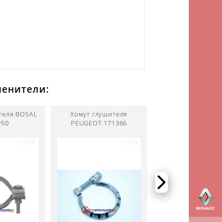
менители:
теля BOSAL
Хомут глушителя
Хомут глушите
950
PEUGEOT 171366
PEUGEOT 1713