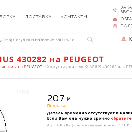
ЗАКА
ЗВО
ЗБОРКА
ДОСТАВКА
КОНТАКТЫ
ОБРА
ПОЛ
IUS 430282 на PEUGEOT
системы на PEUGEOT
>
Хомут глушителя KLARIUS 430282 для PEUGE
207
Под заказ
Деталь временно отсутствует в нали
Если Вам она нужна срочно
обратите
Арт.
430282
(оригинальный номер: 17135