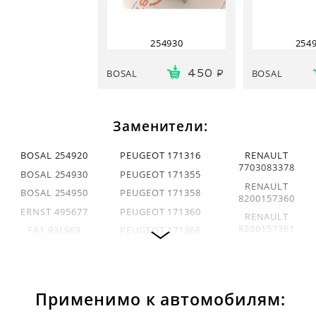
254930
254
BOSAL
BOSAL
450
Заменители:
BOSAL 254920
PEUGEOT 171316
RENAULT
7703083378
BOSAL 254930
PEUGEOT 171355
RENAULT
BOSAL 254950
PEUGEOT 171358
8200157360
ERNST 495677
PEUGEOT 171360
RENAULT
8200157361
FA1 931969
PEUGEOT 171366
RENAULT
FA1 932969
PEUGEOT 96113954
8200157362
FORTLUFT 254930
PEUGEOT 96126458
WALKER 82516
HJS Leistritz
RENAULT
Применимо к автомобилям:
HJS 83224278
82216751
6025308328
PEUGEOT 171353