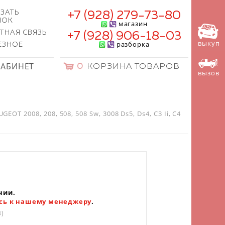
ЗАТЬ
+7 (928) 279-73-80
НОК
магазин
ТНАЯ СВЯЗЬ
+7 (928) 906-18-03
выкуп
разборка
ЕЗНОЕ
КАБИНЕТ
0
КОРЗИНА ТОВАРОВ
вызов
OT 2008, 208, 508, 508 Sw, 3008 Ds5, Ds4, C3 Ii, C4
чии.
сь к нашему менеджеру
.
3)