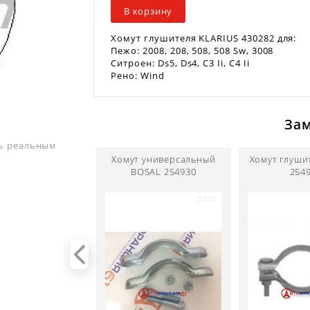
В корзину
Хомут глушителя KLARIUS 430282 для:
Пежо: 2008, 208, 508, 508 Sw, 3008
Ситроен: Ds5, Ds4, C3 Ii, C4 Ii
Рено: Wind
За
ть реальным
Хомут универсальный
Хомут глуши
BOSAL 254930
254