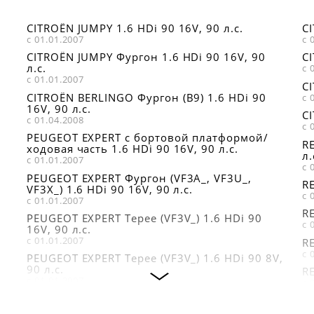
HJS Leistritz
RENAULT
83224278
6025308329
STELLOX 7550007SX
CITROËN JUMPY 1.6 HDi 90 16V, 90 л.с.
CI
с 01.01.2007
с 
CITROËN JUMPY Фургон 1.6 HDi 90 16V, 90
CI
л.с.
с 
с 01.01.2007
CI
CITROËN BERLINGO Фургон (B9) 1.6 HDi 90
с 
16V, 90 л.с.
CI
с 01.04.2008
с 
PEUGEOT EXPERT c бортовой платформой/
RE
ходовая часть 1.6 HDi 90 16V, 90 л.с.
л.
с 01.01.2007
с 
PEUGEOT EXPERT Фургон (VF3A_, VF3U_,
RE
VF3X_) 1.6 HDi 90 16V, 90 л.с.
с 
с 01.01.2007
RE
PEUGEOT EXPERT Tepee (VF3V_) 1.6 HDi 90
с 
16V, 90 л.с.
с 01.01.2007
RE
с 
PEUGEOT EXPERT Tepee (VF3V_) 1.6 HDi 90 8V,
90 л.с.
RE
с 01.01.2007
с 
PEUGEOT EXPERT Фургон (VF3A_, VF3U_,
RE
VF3X_) 1.6 HDi 90 8V, 90 л.с.
л.