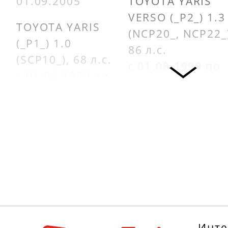
01.09.2005
TOYOTA YARIS
VERSO (_P2_) 1.3
TOYOTA YARIS
(NCP20_, NCP22_
(_P1_) 1.0
86 л.с.
(SCP10_), 68 л.с.
с 01.08.1999 по
с 01.04.1999 по
01.10.2002
01.09.2005
TOYOTA YARIS
PEUGEOT 108 1.0
(_P1_) 1.3
VTi, 69 л.с.
(SCP12_), 87 л.с.
с 01.05.2014
с 01.08.1999 по
01.09.2005
CITROËN C1 II 1.0
VTi 68, 69 л.с.
TOYOTA YARIS
с 01.04.2014
(_P1_) 1.4 D-4D
Инте