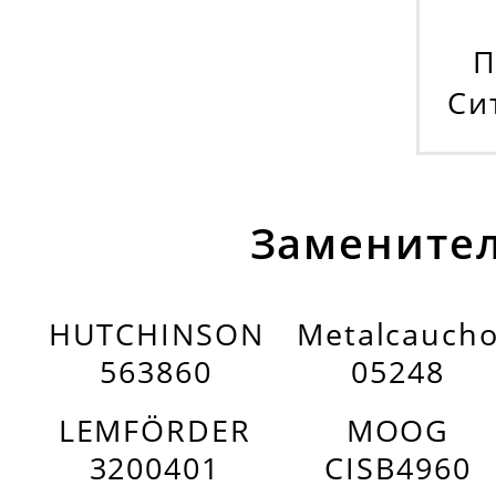
П
Сит
Заменител
HUTCHINSON
Metalcauch
563860
05248
LEMFÖRDER
MOOG
3200401
CISB4960