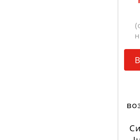
(
н
В
во
Си
J