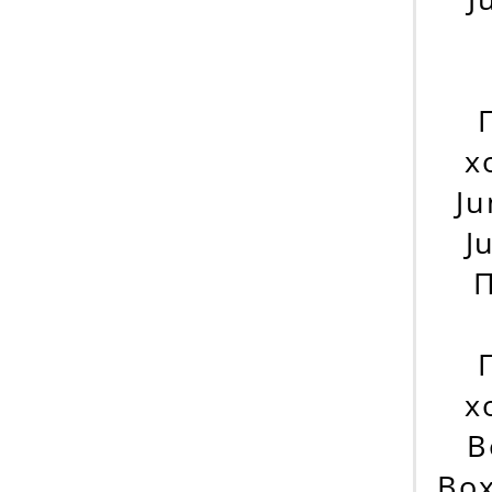
х
Ju
J
П
х
B
Box