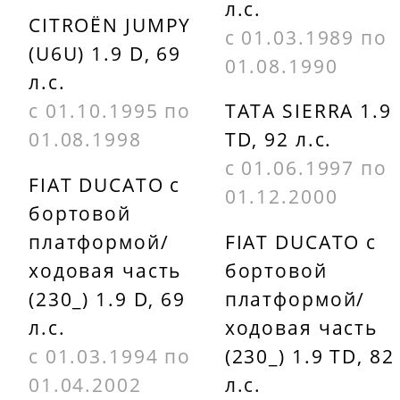
л.с.
CITROËN JUMPY
с 01.03.1989 по
(U6U) 1.9 D, 69
01.08.1990
л.с.
с 01.10.1995 по
TATA SIERRA 1.9
01.08.1998
TD, 92 л.с.
с 01.06.1997 по
FIAT DUCATO c
01.12.2000
бортовой
платформой/
FIAT DUCATO c
ходовая часть
бортовой
(230_) 1.9 D, 69
платформой/
л.с.
ходовая часть
с 01.03.1994 по
(230_) 1.9 TD, 82
01.04.2002
л.с.