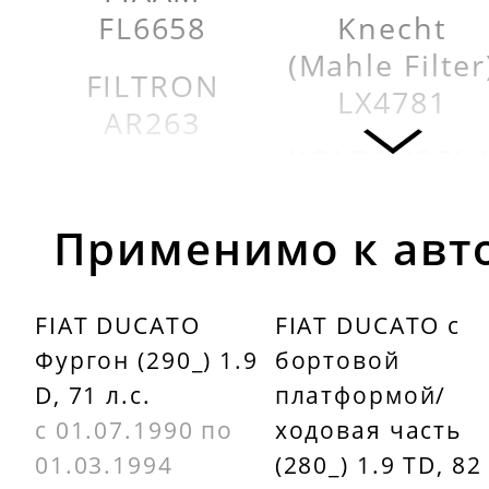
FL6658
Knecht
(Mahle Filter
FILTRON
LX4781
AR263
KOLBENSCH
FRAM
5001354
CA4813
Применимо к авт
MECAFILTER
FRAM
EL3488
FRCA4813
FIAT DUCATO
FIAT DUCATO c
PEUGEOT
Фургон (290_) 1.9
бортовой
KNECHT
144409
D, 71 л.с.
платформой/
LX4781
с 01.07.1990 по
ходовая часть
PEUGEOT
01.03.1994
(280_) 1.9 TD, 82
1444A1