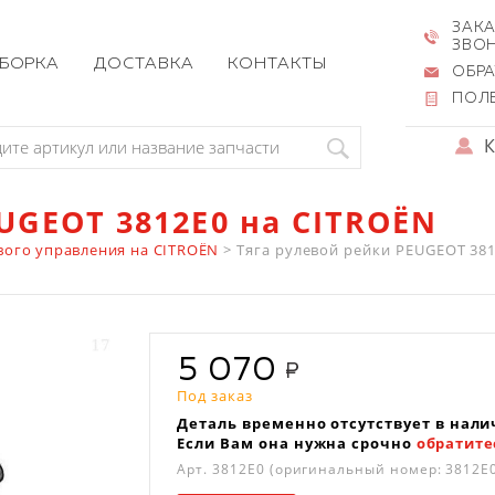
ЗАКА
ЗВО
ЗБОРКА
ДОСТАВКА
КОНТАКТЫ
ОБРА
ПОЛ
UGEOT 3812E0 на CITROËN
вого управления на CITROËN
>
Тяга рулевой рейки PEUGEOT 3812E
5 070
Под заказ
Деталь временно отсутствует в нали
Если Вам она нужна срочно
обратите
Арт.
3812E0
(оригинальный номер: 3812E