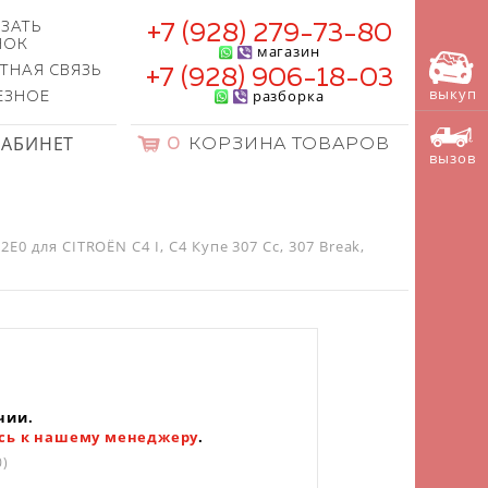
ЗАТЬ
+7 (928) 279-73-80
НОК
магазин
ТНАЯ СВЯЗЬ
+7 (928) 906-18-03
выкуп
разборка
ЕЗНОЕ
КАБИНЕТ
0
КОРЗИНА ТОВАРОВ
вызов
0 для CITROËN C4 I, C4 Купе 307 Cc, 307 Break,
чии.
сь к нашему менеджеру
.
0)