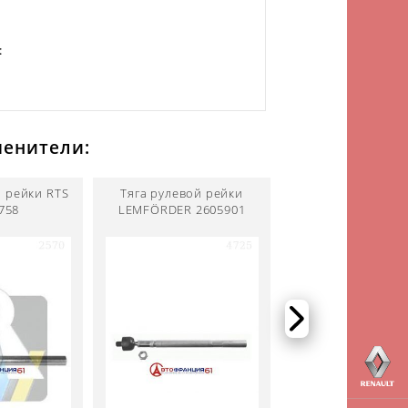
:
менители:
й рейки RTS
Тяга рулевой рейки
Тяга рулевой р
758
LEMFÖRDER 2605901
STELLOX 550182