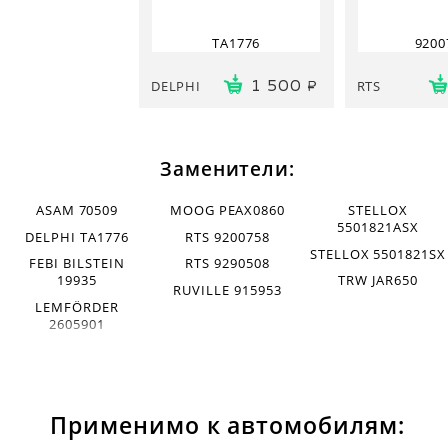
TA1776
9200
DELPHI
RTS
1 500
Заменители:
ASAM 70509
MOOG PEAX0860
STELLOX
5501821ASX
DELPHI TA1776
RTS 9200758
STELLOX 5501821SX
FEBI BILSTEIN
RTS 9290508
19935
TRW JAR650
RUVILLE 915953
LEMFÖRDER
2605901
Применимо к автомобилям: