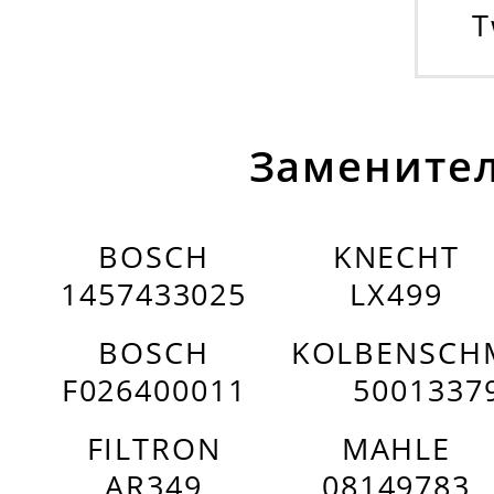
T
Заменител
BOSCH
KNECHT
1457433025
LX499
BOSCH
KOLBENSCH
F026400011
5001337
FILTRON
MAHLE
AR349
08149783