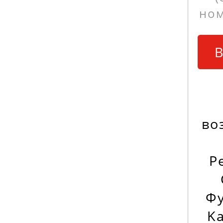
ном
В
во
Р
Фу
Ka