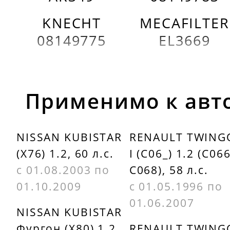
KNECHT
MECAFILTER
08149775
EL3669
Применимо к авт
NISSAN KUBISTAR
RENAULT TWING
(X76) 1.2, 60 л.с.
I (C06_) 1.2 (C066
с 01.08.2003 по
C068), 58 л.с.
01.10.2009
с 01.05.1996 по
01.06.2007
NISSAN KUBISTAR
Фургон (X80) 1.2,
RENAULT TWING