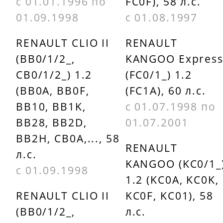
с 01.01.1996 по
FC0F), 58 л.с.
01.09.1998
с 01.08.1997
RENAULT CLIO II
RENAULT
(BB0/1/2_,
KANGOO Expres
CB0/1/2_) 1.2
(FC0/1_) 1.2
(BB0A, BB0F,
(FC1A), 60 л.с.
BB10, BB1K,
с 01.07.1998 по
BB28, BB2D,
01.07.2001
BB2H, CB0A,..., 58
RENAULT
л.с.
KANGOO (KC0/1_
с 01.09.1998
1.2 (KC0A, KC0K,
RENAULT CLIO II
KC0F, KC01), 58
(BB0/1/2_,
л.с.