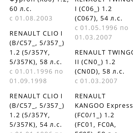
60 л.с.
I (C06_) 1.2
с 01.08.2003
(C067), 54 л.с.
с 01.05.1996 по
RENAULT CLIO I
01.03.2007
(B/C57_, 5/357_)
1.2 (5/357Y,
RENAULT TWING
5/357K), 58 л.с.
II (CN0_) 1.2
с 01.01.1996 по
(CN0D), 58 л.с.
01.09.1998
с 01.03.2007
RENAULT CLIO I
RENAULT
(B/C57_, 5/357_)
KANGOO Expres
1.2 (5/357Y,
(FC0/1_) 1.2
5/357K), 54 л.с.
(FC01, FC0A,