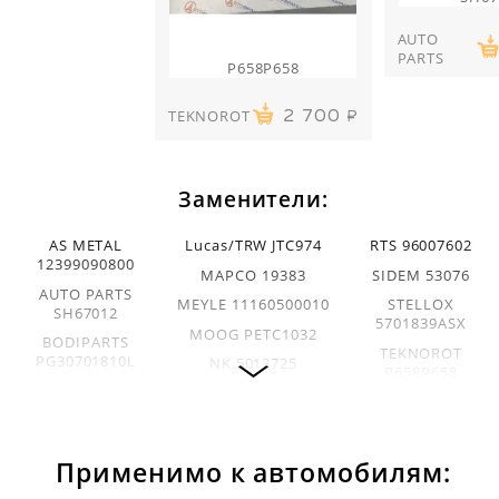
AUTO
PARTS
P658P658
TEKNOROT
2 700
Заменители:
AS METAL
Lucas/TRW JTC974
RTS 96007602
12399090800
MAPCO 19383
SIDEM 53076
AUTO PARTS
MEYLE 11160500010
STELLOX
SH67012
5701839ASX
MOOG PETC1032
BODIPARTS
TEKNOROT
PG30701810L
NK 5013725
P658P658
DELPHI TC1156
OCAP 0391853
TRISCAN 850028538
FEBI BILSTEIN
QUINTON HAZELL
EUROREPAR
22385
QSA1948S
E455005
Применимо к автомобилям:
KLOKKERHOLM
LEMFÖRDER
5514361
3701201