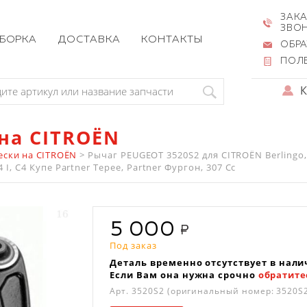
ЗАКА
ЗВО
ЗБОРКА
ДОСТАВКА
КОНТАКТЫ
ОБРА
ПОЛ
 на CITROËN
ески на CITROËN
>
Рычаг PEUGEOT 3520S2 для CITROËN Berlingo
C4 I, C4 Купе Partner Tepee, Partner Фургон, 307 Cc
5 000
Под заказ
Деталь временно отсутствует в нали
Если Вам она нужна срочно
обратите
Арт.
3520S2
(оригинальный номер: 3520S