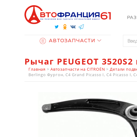
РА
АВТОЗАПЧАСТИ
Рычаг PEUGEOT 3520S2
Главная
>
Автозапчасти на CITROËN
>
Детали подв
Berlingo Фургон, C4 Grand Picasso I, C4 Picasso I, 