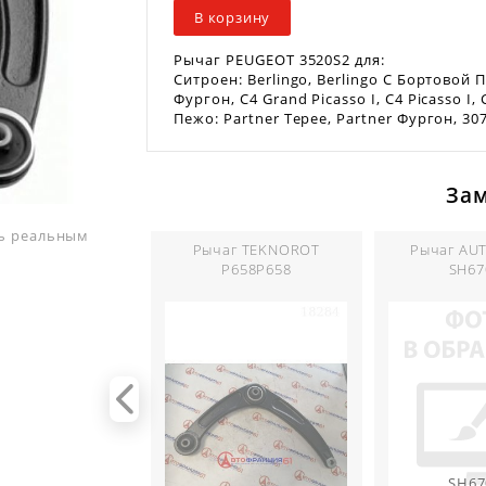
В корзину
Рычаг PEUGEOT 3520S2 для:
Ситроен: Berlingo, Berlingo C Бортовой
Фургон, C4 Grand Picasso I, C4 Picasso I, 
Пежо: Partner Tepee, Partner Фургон, 30
За
ть реальным
Рычаг TEKNOROT
Рычаг AU
P658P658
SH67
SH67