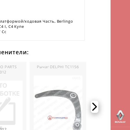
 Платформой/ходовая Часть, Berlingo
C4 I, C4 Купе
7 Cc
менители:
TO PARTS
Рычаг DELPHI TC1156
Рычаг MOOG PET
012
012