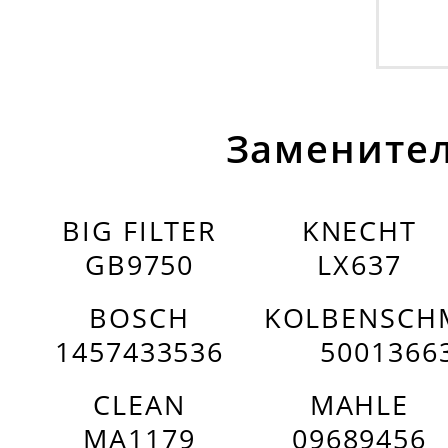
Заменител
BIG FILTER
KNECHT
GB9750
LX637
BOSCH
KOLBENSCH
1457433536
5001366
CLEAN
MAHLE
MA1179
09689456