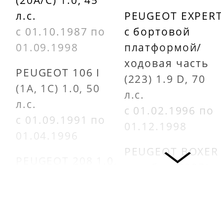
1109AL
110968
л.с.
PEUGEOT EXPER
с 01.10.1987 по
c бортовой
01.09.1998
платформой/
ходовая часть
PEUGEOT 106 I
(223) 1.9 D, 70
(1A, 1C) 1.0, 50
л.с.
л.с.
с 01.02.1996 по
с 01.09.1991 по
01.12.1998
01.04.1996
PEUGEOT BOXER
PEUGEOT 208 1.0,
автобус (230P)
68 л.с.
1.9 D, 69 л.с.
с 01.03.2012
с 01.03.1994 по
01.04.2002
PEUGEOT 106 II