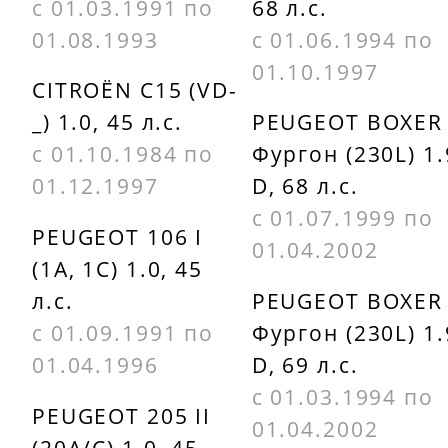
с 01.03.1991 по
68 л.с.
OC100
09864B7023
01.08.1993
с 01.06.1994 по
KNECHT
CLEAN
01.10.1997
CITROËN C15 (VD-
OC976
DO1801
_) 1.0, 45 л.с.
PEUGEOT BOXER
с 01.10.1984 по
Фургон (230L) 1.
MECAFILTER
EUROREPAR
01.12.1997
D, 68 л.с.
ELH4104
E149130
с 01.07.1999 по
PEUGEOT 106 I
MECAFILTER
PEUGEOT
01.04.2002
(1A, 1C) 1.0, 45
ELH4119
1109N3
л.с.
PEUGEOT BOXER
MECAFILTER
PEUGEOT
с 01.09.1991 по
Фургон (230L) 1.
ELH4332
110967
01.04.1996
D, 69 л.с.
с 01.03.1994 по
PEUGEOT
PEUGEOT
PEUGEOT 205 II
01.04.2002
(20A/C) 1.0, 45