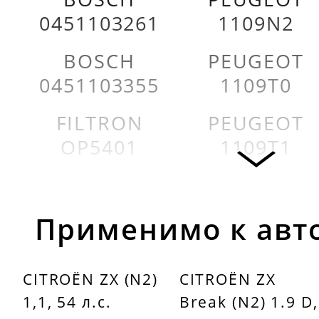
0451103261
1109N2
BOSCH
PEUGEOT
0451103355
1109T0
FILTRON
PEUGEOT
OP5401
1109T1
FRAM
PEUGEOT
PH5566A
9644885480
Применимо к авт
FRAM
PEUGEOT
PH9599
1109AP
CITROËN ZX (N2)
CITROËN ZX
1,1, 54 л.с.
Break (N2) 1.9 D,
KNECHT
BOSCH