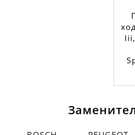
ход
Ii
S
Заменител
BOSCH
PEUGEOT