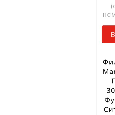
(
ном
В
Фи
Ma
30
Фу
Си