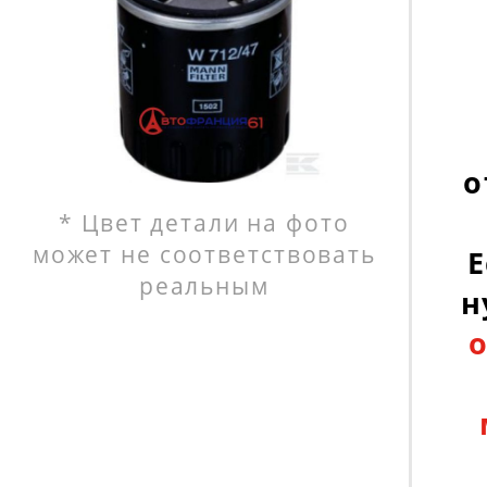
о
* Цвет детали на фото
может не соответствовать
Е
реальным
н