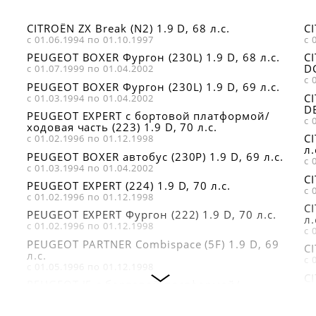
MECAFILTER
7701415063
ELH4119
PEUGEOT 1109N3
RENAULT
CITROËN ZX Break (N2) 1.9 D, 68 л.с.
CI
MECAFILTER
PEUGEOT 110967
7700720978
с 01.06.1994 по 01.10.1997
с 
ELH4332
PEUGEOT 110968
RENAULT
PEUGEOT BOXER Фургон (230L) 1.9 D, 68 л.с.
CI
PEUGEOT 1109AL
9615841580
DC
с 01.07.1999 по 01.04.2002
с 
SCT SM113
PEUGEOT BOXER Фургон (230L) 1.9 D, 69 л.с.
CI
с 01.03.1994 по 01.04.2002
UFI 2329300
DE
PEUGEOT EXPERT c бортовой платформой/
с 
ZEKKERT OF4143
ходовая часть (223) 1.9 D, 70 л.с.
CI
с 01.02.1996 по 01.12.1998
л.
PEUGEOT BOXER автобус (230P) 1.9 D, 69 л.с.
с 
с 01.03.1994 по 01.04.2002
CI
PEUGEOT EXPERT (224) 1.9 D, 70 л.с.
с 
с 01.02.1996 по 01.12.1998
C
PEUGEOT EXPERT Фургон (222) 1.9 D, 70 л.с.
л.
с 01.02.1996 по 01.12.1998
с 
PEUGEOT PARTNER Combispace (5F) 1.9 D, 69
CI
л.с.
с 
с 01.05.1996 по 01.12.1998
CI
PEUGEOT J5 c бортовой платформой/
л.
ходовая часть (290L) 1.9 D, 70 л.с.
с 
с 01.10.1990 по 01.02.1994