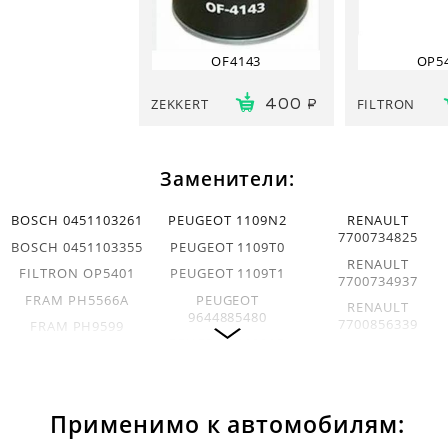
OF4143
OP5
ZEKKERT
FILTRON
400
Заменители:
BOSCH 0451103261
PEUGEOT 1109N2
RENAULT
7700734825
BOSCH 0451103355
PEUGEOT 1109T0
RENAULT
FILTRON OP5401
PEUGEOT 1109T1
7700734937
FRAM PH5566A
PEUGEOT
RENAULT
9644885480
7700856339
FRAM PH9599
PEUGEOT 1109AP
RENAULT
KNECHT OC100
7700867454
BOSCH 09864B7023
KNECHT OC976
RENAULT
CLEAN DO1801
MECAFILTER
7701415056
Применимо к автомобилям:
ELH4104
EUROREPAR
RENAULT
E149130