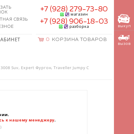
ЗАТЬ
+7 (928) 279-73-80
НОК
магазин
ТНАЯ СВЯЗЬ
+7 (928) 906-18-03
выкуп
разборка
ЕЗНОЕ
КАБИНЕТ
0
КОРЗИНА ТОВАРОВ
вызов
008 Suv, Expert Фургон, Traveller Jumpy C
чии.
сь к нашему менеджеру
.
)