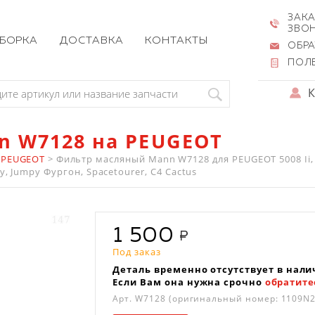
ЗАКА
ЗВО
ЗБОРКА
ДОСТАВКА
КОНТАКТЫ
ОБРА
ПОЛ
n W7128 на PEUGEOT
 PEUGEOT
>
Фильтр масляный Mann W7128 для PEUGEOT 5008 Ii, 3
, Jumpy Фургон, Spacetourer, C4 Cactus
1 500
Под заказ
Деталь временно отсутствует в нали
Если Вам она нужна срочно
обратите
Арт.
W7128
(оригинальный номер: 1109N2