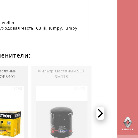
aveller
одовая Часть, C3 Iii, Jumpy, Jumpy
менители:
асляный
Фильтр масляный SCT
Фильтр масля
 OP5401
SM113
BOSCH 09864B7