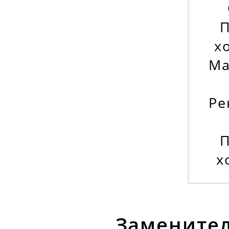
х
Ma
Ре
х
Заменител