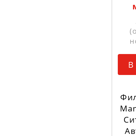
(
н
В
Фи
Man
Си
Ав