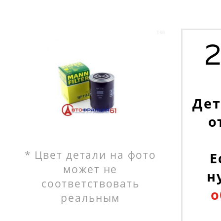
Дет
о
* Цвет детали на фото
Е
может не
н
соответствовать
о
реальным