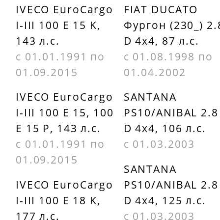
OP5942
(Mahle Filter
IVECO EuroCargo
FIAT DUCATO
I-III 100 E 15 K,
Фургон (230_) 2.
OC290
KNECHT
143 л.с.
D 4x4, 87 л.с.
OC248
KOLBENSCH
с 01.01.1991 по
с 01.08.1998 по
5001335
01.09.2015
01.04.2002
MECAFILTER
IVECO EuroCargo
SANTANA
ELH4157
I-III 100 E 15, 100
PS10/ANIBAL 2.8
E 15 P, 143 л.с.
D 4x4, 106 л.с.
с 01.01.1991 по
с 01.03.2003
01.09.2015
SANTANA
IVECO EuroCargo
PS10/ANIBAL 2.8
I-III 100 E 18 K,
D 4x4, 125 л.с.
177 л.с.
с 01.03.2003