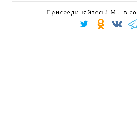
E 18 P, 177 л.с.
dTI, 114 л.с.
с 01.01.1991 по
Присоединяйтесь! Мы в соц
с 01.07.1998 по
01.09.2015
01.10.2001
IVECO EuroCargo
OPEL MOVANO
I-III 100 E 21 K
Combi (J9) 2.8
tector, 100 E 21
DTI, 114 л.с.
DK tector, 209
с 01.07.1998 по
л.с.
01.10.2001
с 01.09.2000 по
01.09.2015
OPEL MOVANO c
бортовой
IVECO EuroCargo
платформой/
I-III 100 E 21 W
ходовая часть
tector, 100 E 21
(U9, E9) 2.8 DTI,