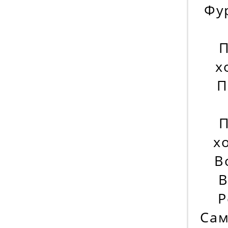
Фу
х
П
х
B
B
Р
Сам