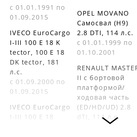
с 01.01.1991 по
OPEL MOVANO
01.09.2015
Самосвал (H9)
IVECO EuroCargo
2.8 DTI, 114 л.с.
I-III 100 E 18 K
с 01.01.1999 по
tector, 100 E 18
01.10.2001
DK tector, 181
RENAULT MASTE
л.с.
II c бортовой
с 01.09.2000 по
платформой/
01.09.2015
ходовая часть
IVECO EuroCargo
(ED/HD/UD) 2.8
I-III 100 E 18
dTI, 114 л.с.
tector, 100 E 18 P
с 01.07.1998 по
tector, 100 E 18
01.10.2001