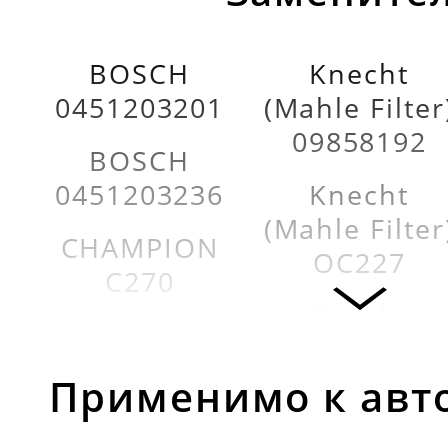
BOSCH
Knecht
0451203201
(Mahle Filter
09858192
BOSCH
0451203236
Knecht
(Mahle Filter
CHAMPION
OC227
C270
Knecht
FILTRON
(Mahle Filter
OP594
OC248
Применимо к авт
FILTRON
Knecht