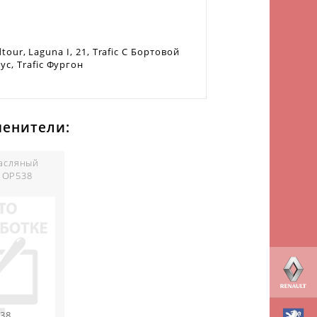
dtour, Laguna I, 21, Trafic C Бортовой
ус, Trafic Фургон
менители:
асляный
 OP538
38