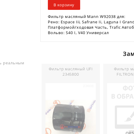
В корзину
Фильтр масляный Mann W92038 для:
Рено: Espace Iii, Safrane Ii, Laguna I Gran
Платформой/ходовая Часть, Trafic Автоб
Вольво: S40 I, V40 Универсал
За
ть реальным
Фильтр масляный UFI
Фильтр м
2345800
FILTRON
OP5