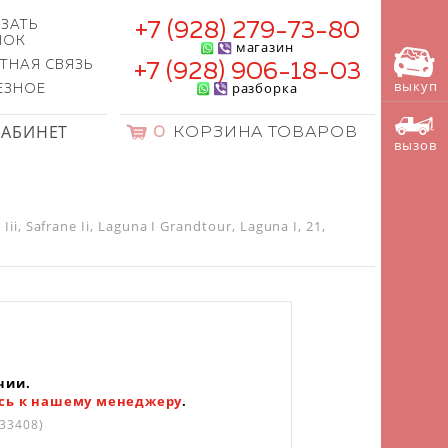
ЗАТЬ
+7 (928) 279-73-80
НОК
магазин
ТНАЯ СВЯЗЬ
+7 (928) 906-18-03
выкуп
разборка
ЕЗНОЕ
КАБИНЕТ
0
КОРЗИНА ТОВАРОВ
вызов
 Safrane Ii, Laguna I Grandtour, Laguna I, 21,
чии.
сь к нашему менеджеру
.
33408)