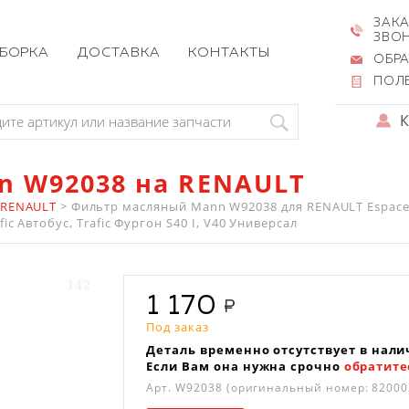
ЗАКА
ЗВО
ЗБОРКА
ДОСТАВКА
КОНТАКТЫ
ОБРА
ПОЛ
n W92038 на RENAULT
 RENAULT
>
Фильтр масляный Mann W92038 для RENAULT Espace Iii,
ic Автобус, Trafic Фургон S40 I, V40 Универсал
1 170
Под заказ
Деталь временно отсутствует в нали
Если Вам она нужна срочно
обратите
Арт.
W92038
(оригинальный номер: 82000