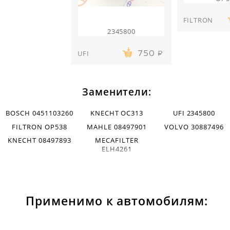
FILTRON
2345800
UFI
750
Заменители:
BOSCH 0451103260
KNECHT OC313
UFI 2345800
FILTRON OP538
MAHLE 08497901
VOLVO 30887496
KNECHT 08497893
MECAFILTER
ELH4261
Применимо к автомобилям: