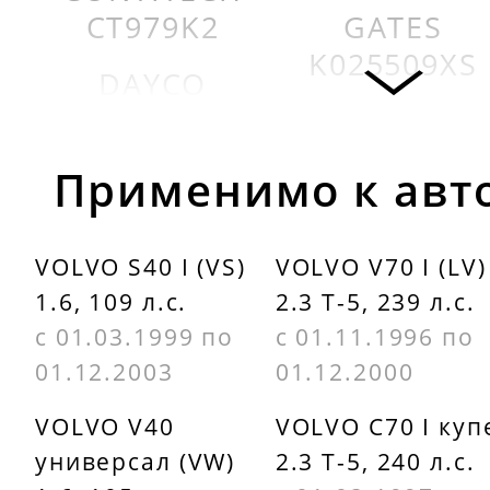
CT979K2
GATES
K025509XS
DAYCO
94789
INA
530046710
DAYCO
Применимо к авт
KTB536
PEUGEOT
274518
VOLVO S40 I (VS)
VOLVO V70 I (LV)
FEBI
1.6, 109 л.с.
2.3 T-5, 239 л.с.
BILSTEIN
QUINTON
с 01.03.1999 по
с 01.11.1996 по
22731
HAZELL
01.12.2003
01.12.2000
QTB592
VOLVO V40
VOLVO C70 I куп
универсал (VW)
2.3 T-5, 240 л.с.