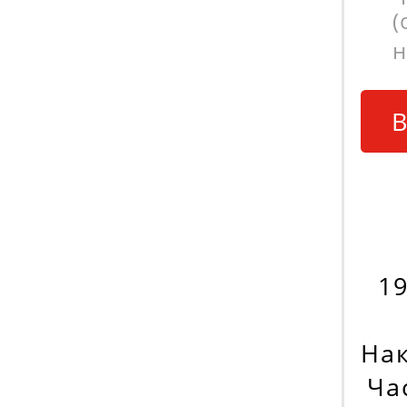
(
н
В
19
На
Час