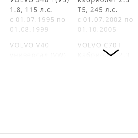
1.8, 115 л.с.
T5, 245 л.с.
с 01.07.1995 по
с 01.07.2002 по
01.08.1999
01.10.2005
VOLVO V40
VOLVO C70 I
универсал (VW)
Кабриолет 2.3
1.8, 115 л.с.
T5, 239 л.с.
с 01.07.1995 по
с 01.03.1998 по
01.08.1999
01.10.2005
VOLVO S40 I (VS)
VOLVO S70 (LS)
1.8, 116 л.с.
2.3 Turbo, 250
с 01.06.2001 по
л.с.
01.08.2003
с 01.01.1997 по