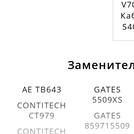
V70
Каб
S4
Заменител
AE TB643
GATES
5509XS
CONTITECH
CT979
GATES
859715509
CONTITECH