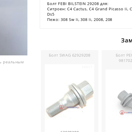
Болт FEBI BILSTEIN 29208 для:
Ситроен: C4 Cactus, C4 Grand Picasso Ii, C
Ds5
Пежо: 308 Sw Ii, 308 Ii, 2008, 208
За
Болт SWAG 62929208
Болт P
98170
ть реальным