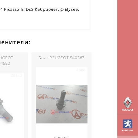
4 Picasso Ii, Ds3 Кабриолет, C-Elysee,
менители:
EUGEOT
Болт PEUGEOT 540567
24580