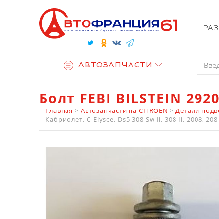
РА
АВТОЗАПЧАСТИ
Болт FEBI BILSTEIN 292
Главная
>
Автозапчасти на CITROËN
>
Детали подв
Кабриолет, C-Elysee, Ds5 308 Sw Ii, 308 Ii, 2008, 208