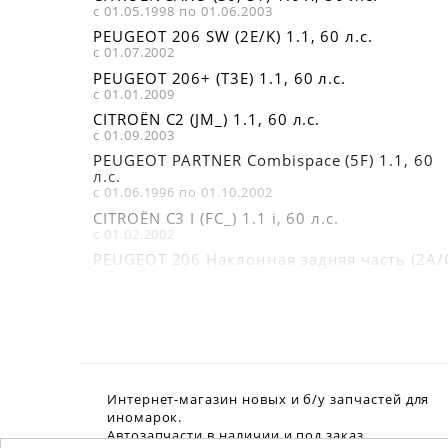
с 01.05.1998 по 01.06.2003
PEUGEOT 206 SW (2E/K) 1.1, 60 л.с.
с 01.07.2002
PEUGEOT 206+ (T3E) 1.1, 60 л.с.
с 01.01.2009
CITROËN C2 (JM_) 1.1, 60 л.с.
с 01.09.2003
PEUGEOT PARTNER Combispace (5F) 1.1, 60
л.с.
с 01.06.1996 по 01.10.2002
CITROËN C3 I (FC_) 1.1 i, 60 л.с.
с 01.02.2002
PEUGEOT 206 Наклонная задняя часть (2A/
1.1 i, 60 л.с.
с 01.09.1998
PEUGEOT 106 II (1) 1.1 i, 60 л.с.
с 01.05.1996 по 01.07.2004
CITROËN BERLINGO Фургон (M_) 1.1 i
(MAHDZ, MBHDZ, MBHFX), 60 л.с.
с 01.07.1996 по 01.03.2008
Интернет-магазин новых и б/у запчастей для
CITROËN BERLINGO (MF) 1.1 i (MFHDZ,
иномарок.
MFHFX), 60 л.с.
Автозапчасти в наличии и под заказ.
с 01.07.1996 по 01.05.2008