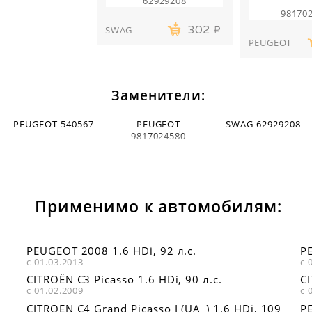
62929208
98170
SWAG
302
PEUGEOT
Заменители:
PEUGEOT 540567
PEUGEOT
SWAG 62929208
9817024580
Применимо к автомобилям:
PEUGEOT 2008 1.6 HDi, 92 л.с.
PE
с 01.03.2013
с 
CITROËN C3 Picasso 1.6 HDi, 90 л.с.
CI
с 01.02.2009
с 
CITROËN C4 Grand Picasso I (UA_) 1.6 HDi, 109
PE