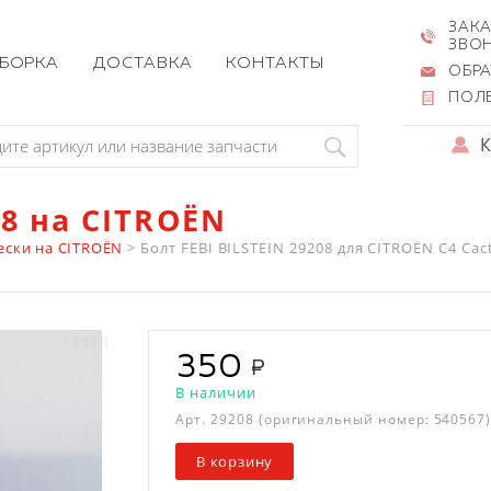
ЗАКА
ЗВО
ЗБОРКА
ДОСТАВКА
КОНТАКТЫ
ОБРА
ПОЛ
08 на CITROËN
ески на CITROËN
>
Болт FEBI BILSTEIN 29208 для CITROËN C4 Cactus
350
В наличии
Арт.
29208
(оригинальный номер: 540567
В корзину