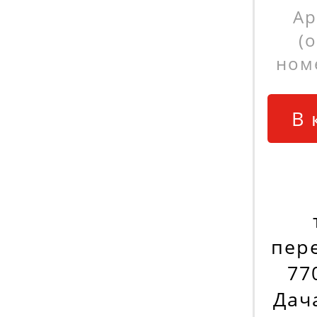
Ар
(
ном
В 
пер
77
Дача