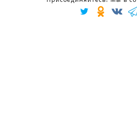
FO433981
01.10.1990
RENAULT TWING
REMSA
PEUGEOT 205
II (CN0_) 1.5 dCi
014132
Фургон 1.1, 49
75, 75 л.с.
л.с.
с 01.10.2010
с 01.02.1983 по
01.07.1987
RENAULT TWING
II (CN0_) 1.5 dCi
PEUGEOT 309 I
90, 86 л.с.
(10C, 10A) 1.1, 54
с 01.10.2010
л.с.
с 01.10.1985 по
RENAULT
01.07.1989
SANDERO/STEPW
I (BS_) 1.6, 87 л.с
PEUGEOT 205 I
с 01.02.2009