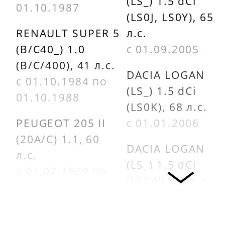
BK42002
(LS_) 1.5 dCi
01.10.1987
(LS0J, LS0Y), 65
LPR 05P349
CARLINE
RENAULT SUPER 5
л.с.
CLN1084
LYNX BD630
(B/C40_) 1.0
с 01.09.2005
(B/C/400), 41 л.с.
dafmi
МАРКОН
DACIA LOGAN
с 01.10.1984 по
D339SM
11800180
(LS_) 1.5 dCi
01.10.1988
(LS0K), 68 л.с.
DELPHI
MILES
PEUGEOT 205 II
с 01.01.2006
LP885
E400048
(20A/C) 1.1, 60
DACIA LOGAN
л.с.
ETF 360
MOTRIO
(LS_) 1.5 dCi
с 01.07.1989 по
8671094847
(LS0W), 86 л.с.
FEBI
01.09.1998
с 01.09.2007
BILSTEIN
PEUGEOT
RENAULT RAPID
16191
425039
RENAULT CLIO II