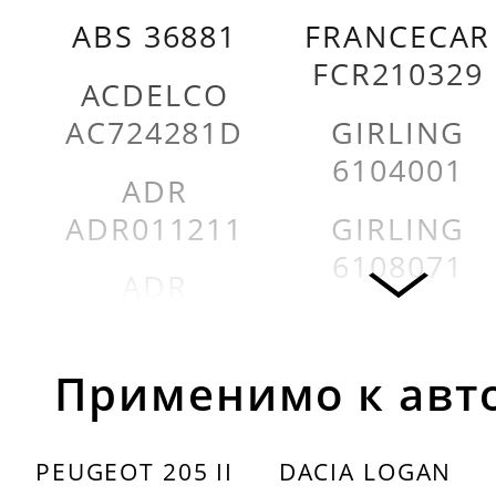
ABS 36881
FRANCECAR
FCR210329
ACDELCO
AC724281D
GIRLING
6104001
ADR
ADR011211
GIRLING
6108071
ADR
ADR11211
GIRLING
6113321
Allied
Применимо к авт
Nippon
GIRLING
ADB1133
6114281
PEUGEOT 205 II
DACIA LOGAN