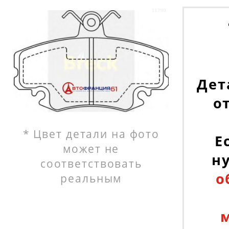
Дет
о
* Цвет детали на фото
Е
может не
н
соответствовать
о
реальным