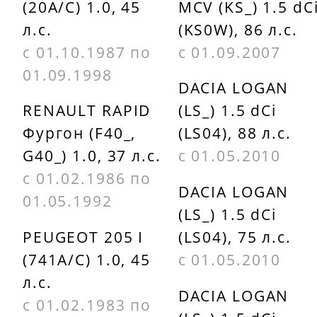
(20A/C) 1.0, 45
MCV (KS_) 1.5 dC
ASAM 30094
GIRLING
л.с.
(KS0W), 86 л.с.
6114651
BLUE PAD
с 01.10.1987 по
с 01.09.2007
30093
HIQ SP1243
01.09.1998
DACIA LOGAN
BOSCH
ICER 180993
RENAULT RAPID
(LS_) 1.5 dCi
Фургон (F40_,
(LS04), 88 л.с.
0986467720
ICER
G40_) 1.0, 37 л.с.
с 01.05.2010
BRAKE
180993204
с 01.02.1986 по
DACIA LOGAN
RB0993700
01.05.1992
KLAXCAR
(LS_) 1.5 dCi
BRECK
24633Z
PEUGEOT 205 I
(LS04), 75 л.с.
214630070210
(741A/C) 1.0, 45
с 01.05.2010
KOTL 400KT
л.с.
BRECKNER
DACIA LOGAN
с 01.02.1983 по
LPR 05P220