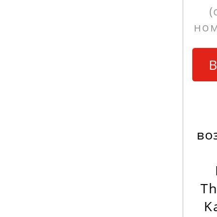
(
ном
В
во
Th
K