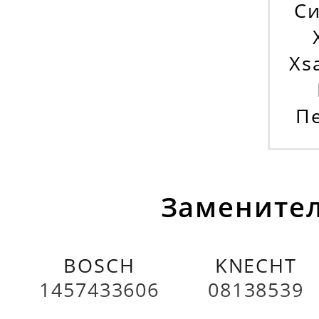
Си
Xs
Пе
Заменител
BOSCH
KNECHT
1457433606
08138539