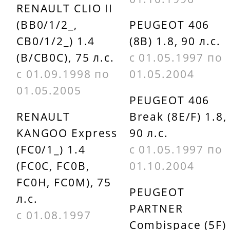
298AP
RENAULT CLIO II
GOODWILL
(BB0/1/2_,
PEUGEOT 406
AG374
KOLBENSCH
CB0/1/2_) 1.4
(8B) 1.8, 90 л.с.
5001329
(B/CB0C), 75 л.с.
с 01.05.1997 по
green filter
с 01.09.1998 по
01.05.2004
LF0371
MAHLE
01.05.2005
08138521
PEUGEOT 406
RENAULT
Break (8E/F) 1.8,
KANGOO Express
90 л.с.
(FC0/1_) 1.4
с 01.05.1997 по
(FC0C, FC0B,
01.10.2004
FC0H, FC0M), 75
PEUGEOT
л.с.
PARTNER
с 01.08.1997
Combispace (5F)