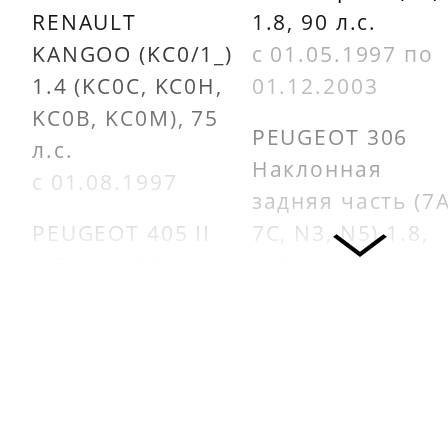
RENAULT
1.8, 90 л.с.
KANGOO (KC0/1_)
с 01.05.1997 по
1.4 (KC0C, KC0H,
01.12.2003
KC0B, KC0M), 75
PEUGEOT 306
л.с.
Наклонная
с 01.08.1997
задняя часть (7A
PEUGEOT 405 II
7C, N3, N5) 1.8,
(4B) 1.6, 88 л.с.
101 л.с.
с 01.08.1992 по
с 01.05.1993 по
01.10.1995
01.05.2001
PEUGEOT 405 I
PEUGEOT 306
(15B) 1.6, 72 л.с.
Кабриолет (7D,
с 01.07.1987 по
N3, N5) 1.8, 101