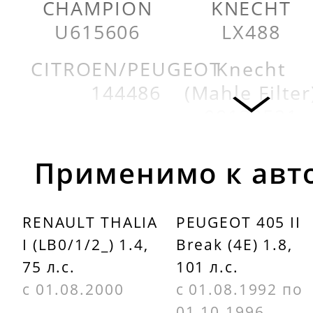
CHAMPION
KNECHT
U615606
LX488
CITROEN/PEUGEOT
Knecht
144486
(Mahle Filter
08138521
FEBI
BILSTEIN
Knecht
Применимо к авт
22585
(Mahle Filter
LX488
FIAAM
RENAULT THALIA
PEUGEOT 405 II
PA7152
KOLBENSCH
I (LB0/1/2_) 1.4,
Break (4E) 1.8,
14574336
75 л.с.
101 л.с.
FILTRON
с 01.08.2000
с 01.08.1992 по
AP080
KOLBENSCH
01.10.1996