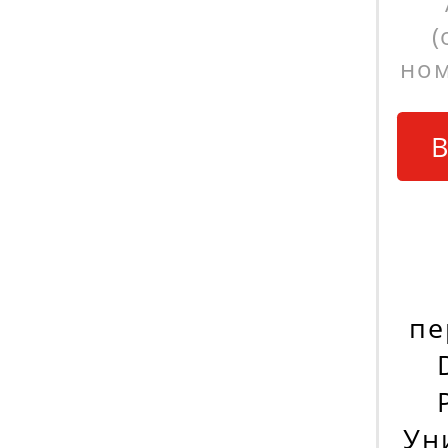
(
ном
В
пе
Ун