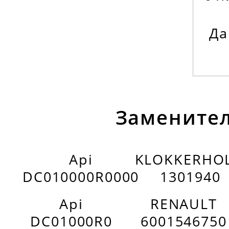
Да
Заменител
Api
KLOKKERHO
DC010000R0000
1301940
Api
RENAULT
DC01000R0
6001546750