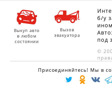
1.5 dCi, 68 л.с.
MCV (KS_) 1.6, 8
с 01.04.2007
л.с.
Инте
с 01.02.2007
б/у 
ином
Вызов
Выкуп авто
Авто
эвакуатора
в любом
под 
состоянии
© 20
прав
Присоединяйтесь! Мы в соц