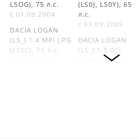
LSOG), 75 л.с.
(LS0J, LS0Y), 65
с 01.09.2004
л.с.
с 01.09.2005
DACIA LOGAN
(LS_) 1.4 MPI LPG
DACIA LOGAN
(LS0C), 75 л.с.
(LS_) 1.5 dCi
с 01.02.2006
(LS0K), 68 л.с.
с 01.01.2006
RENAULT LOGAN I
(LS_) 1.5 dCi, 86
DACIA LOGAN
л.с.
(LS_) 1.5 dCi
с 01.02.2008
(LS0W), 86 л.с.
с 01.09.2007
RENAULT LOGAN I
универсал (KS_)
DACIA LOGAN