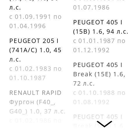
LPR 05P271
425091
л.с.
01.07.1986
с 01.09.1991 по
OPTIMAL
PEUGEOT
PEUGEOT 405 I
01.04.1996
9352
(15B) 1.6, 94 л.с.
425097
PEUGEOT 205 I
с 01.01.1987 по
OPTIMAL
PEUGEOT
(741A/C) 1.0, 45
01.12.1992
9415
425127
л.с.
PEUGEOT 405 I
OPTIMAL
с 01.02.1983 по
PEUGEOT
Break (15E) 1.6,
9475
01.10.1987
425137
72 л.с.
RENAULT RAPID
с 01.10.1988 по
OPTIMAL
PEUGEOT
Фургон (F40_,
01.08.1992
9762
425140
G40_) 1.0, 37 л.с.
PEUGEOT 405 I
PEUGEOT
с 01.02.1986 по
PEUGEOT
Break (15E) 1.6,
245050
01.05.1992