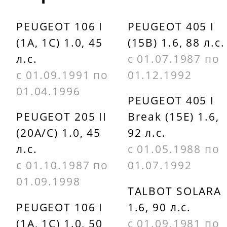
209060070200
PEUGEOT
425069
PEUGEOT 106 I
PEUGEOT 405 I
DELPHI
(1A, 1C) 1.0, 45
(15B) 1.6, 88 л.с.
LP490
PEUGEOT
л.с.
с 01.07.1987 по
425072
ETF 269
с 01.09.1991 по
01.12.1992
PEUGEOT
01.04.1996
FERBE
PEUGEOT 405 I
425075
425051
PEUGEOT 205 II
Break (15E) 1.6,
(20A/C) 1.0, 45
92 л.с.
PEUGEOT
FOMAR
л.с.
с 01.05.1988 по
425076
FO529481
с 01.10.1987 по
01.07.1992
PEUGEOT
01.09.1998
GIRLING
TALBOT SOLARA
425088
6103273
PEUGEOT 106 I
1.6, 90 л.с.
PEUGEOT
(1A, 1C) 1.0, 50
с 01.09.1981 по