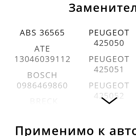
Заменител
ABS 36565
PEUGEOT
425050
ATE
13046039112
PEUGEOT
425051
BOSCH
0986469860
PEUGEOT
425052
BRECK
209050070210
PEUGEOT
425057
BRECK
Применимо к авт