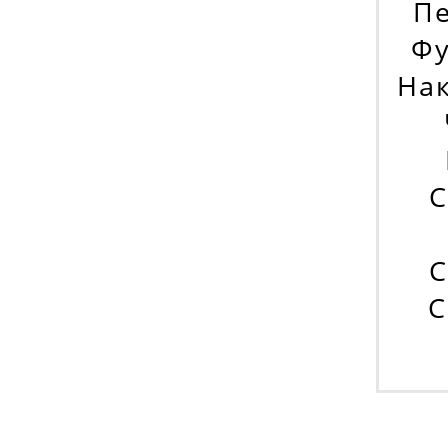
Пе
Фу
На
С
C
C