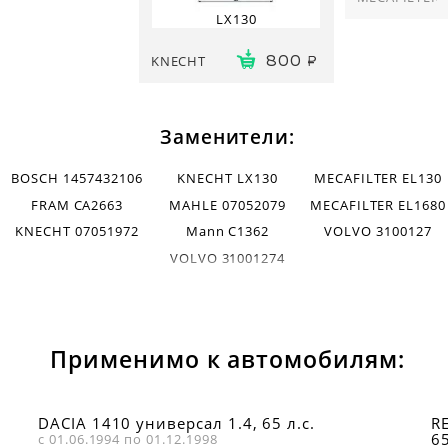
LX130
KNECHT
800
Заменители:
BOSCH 1457432106
KNECHT LX130
MECAFILTER EL130
FRAM CA2663
MAHLE 07052079
MECAFILTER EL1680
KNECHT 07051972
Mann C1362
VOLVO 3100127
VOLVO 31001274
Применимо к автомобилям:
DACIA 1410 универсал 1.4, 65 л.с.
RE
65
с 01.06.1994 по 01.12.1998