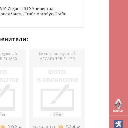
1310 Седан, 1310 Универсал
вая Часть, Trafic Автобус, Trafic
менители:
оздушный
Фильтр воздушный
R EL1680
MECAFILTER EL130
680
EL130
MECAFILTER
302
824