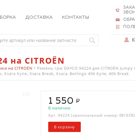
ЗАКА
ЗВО
ЗБОРКА
ДОСТАВКА
КОНТАКТЫ
ОБРА
ПОЛ
24 на CITROËN
ики на CITROËN
>
Ремень грм DAYCO 94224 для CITROËN Jumpy 
, Xsara Купе, Xsara Break, Xsara, Berlingo 406 Купе, 406 Break
1 550
В наличии
Арт.
94224
(оригинальный номер: 081658
В корзину