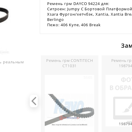
Ремень грм DAYCO 94224 для:
Ситроен: Jumpy C Бортовой Платформой/х
Xsara Фургон/хетчбэк, Xantia, Xantia Brea
Berlingo
Пежо: 406 Купе, 406 Break
За
Ремень грм CONTITECH
Ремень г
ть реальным
CT1031
19879
19879