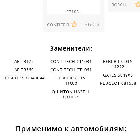
BOSCH
CT1031
CONTITECH
1 560
Заменители:
AE TB175
CONTITECH CT1031
FEBI BILSTEIN
11222
AE TB560
CONTITECH CT1061
GATES 5049XS
BOSCH 1987949044
FEBI BILSTEIN
11000
PEUGEOT 081658
QUINTON HAZELL
QTB134
Применимо к автомобилям: