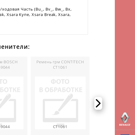
одовая Часть (Bu_, Bv_, Bw_, Bx,
k, Xsara Купе, Xsara Break, Xsara,
менители:
рм BOSCH
Ремень грм CONTITECH
Ремень грм PEU
49044
CT1061
081658
49044
CT1061