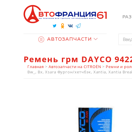
РА
АВТОЗАПЧАСТИ
Ремень грм DAYCO 942
Главная
>
Автозапчасти на CITROËN
>
Ремни и рол
Bw_, Bx, Xsara Фургон/хетчбэк, Xantia, Xantia Break