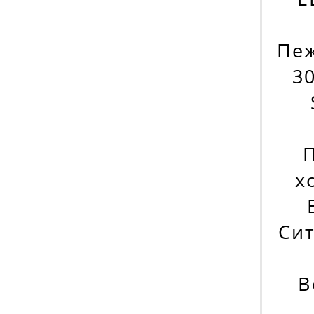
Пеж
30
х
Сит
В